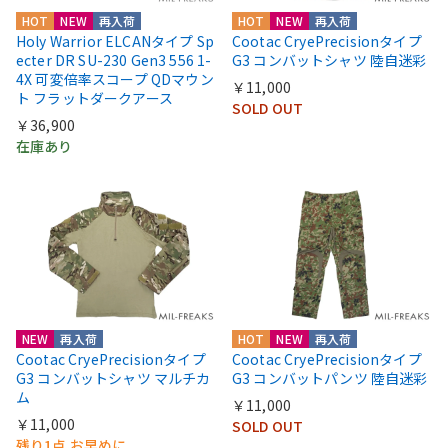
HOT
NEW
再入荷
HOT
NEW
再入荷
Holy Warrior ELCANタイプ Sp
Cootac CryePrecisionタイプ
ecter DR SU-230 Gen3 556 1-
G3 コンバットシャツ 陸自迷彩
4X 可変倍率スコープ QDマウン
￥11,000
ト フラットダークアース
SOLD OUT
￥36,900
在庫あり
NEW
再入荷
HOT
NEW
再入荷
Cootac CryePrecisionタイプ
Cootac CryePrecisionタイプ
G3 コンバットシャツ マルチカ
G3 コンバットパンツ 陸自迷彩
ム
￥11,000
￥11,000
SOLD OUT
残り1点 お早めに