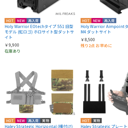
HOT
NEW
再入荷
HOT
NEW
再入荷
Holy Warrior EOtechタイプ 551 旧型
Holy Warrior Aimpoi
モデル (虹ロゴ) ホロサイト型ダットサ
M4 ダットサイト
イト
￥8,500
￥9,900
残り2点 お早めに
在庫あり
HOT
NEW
再入荷
実物
HOT
実物
Haley Strategic Horizontal (横付け)
Haley Strategic プレ