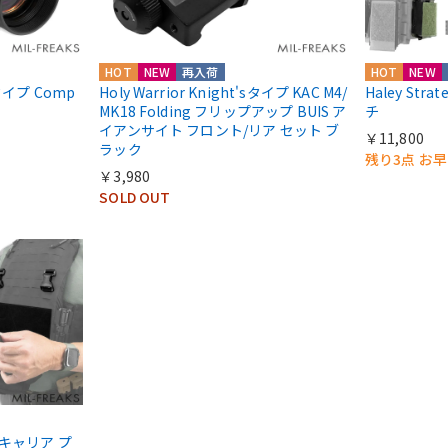
HOT
NEW
再入荷
HOT
NEW
ntタイプ Comp
Holy Warrior Knight'sタイプ KAC M4/
Haley Str
MK18 Folding フリップアップ BUIS ア
チ
イアンサイト フロント/リア セット ブ
￥11,800
ラック
残り3点 お
￥3,980
SOLD OUT
ートキャリア プ