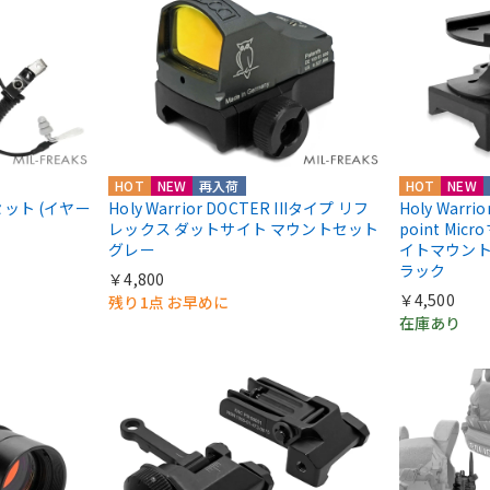
HOT
NEW
再入荷
HOT
NEW
ドセット (イヤー
Holy Warrior DOCTER IIIタイプ リフ
Holy Warri
レックス ダットサイト マウントセット
point Mic
グレー
イトマウント Ab
ラック
￥4,800
￥4,500
残り1点 お早めに
在庫あり