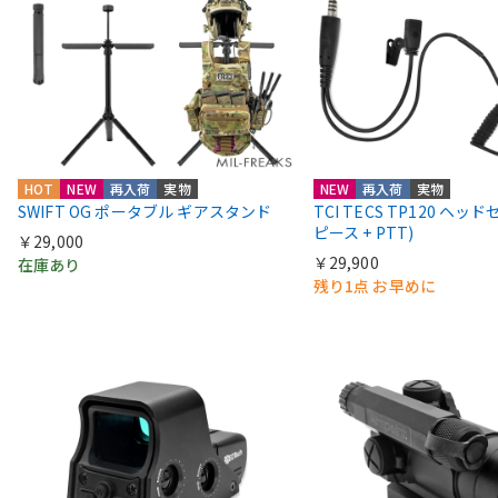
HOT
NEW
再入荷
実物
NEW
再入荷
実物
SWIFT OG ポータブル ギアスタンド
TCI TECS TP120 ヘッ
ピース + PTT)
￥29,000
￥29,900
在庫あり
残り1点 お早めに