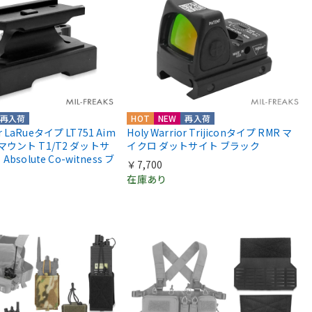
再入荷
HOT
NEW
再入荷
or LaRueタイプ LT751 Aim
Holy Warrior Trijiconタイプ RMR マ
roマウント T1/T2 ダットサ
イクロ ダットサイト ブラック
solute Co-witness ブ
￥7,700
在庫あり