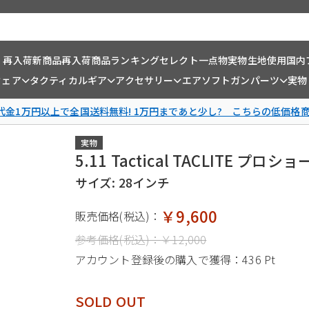
・再入荷
新商品
再入荷商品
ランキング
セレクト一点物
実物生地使用
国内
ウェア
タクティカルギア
アクセサリー
エアソフトガンパーツ
実物
金1万円以上で全国送料無料! 1万円まであと少し? こちらの低価格
実物
5.11 Tactical TACLITE プ
サイズ: 28インチ
￥9,600
販売価格(税込)：
参考価格(税込)：
￥12,000
アカウント登録後の購入で獲得：
436 Pt
SOLD OUT