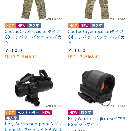
HOT
NEW
再入荷
HOT
NEW
再入荷
Cootac CryePrecisionタイプ
Cootac CryePrecisionタイプ
G3 コンバットパンツ マルチカ
G4 コンバットパンツ マルチカ
ム
ム
￥11,000
￥11,000
残り2点 お早めに
残り1点 お早めに
HOT
ベストセラー
NEW
NEW
再入荷
再入荷
Holy Warrior Trijiconタイプ S
Holy Warrior Aimpointタイプ
RS ダットサイト
CompM2 ダットサイト + WILC