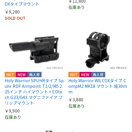
￥11,800
OXタイプマウント
在庫あり
￥9,280
SOLD OUT
HOT
NEW
再入荷
HOT
NEW
再入荷
Holy Warrior SPUHRタイプ Sp
Holy Warrior WILCOXタイプ C
uhr RDF Aimpoint T1/2/M5 2.
ompM2 MK18 マウント 経30m
25インチ ハイマウント + EOte
m
ch G33/G43 マグニファイア フ
￥3,880
リップマウント
在庫あり
￥9,900
在庫あり