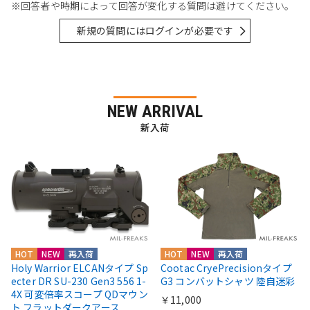
※回答者や時期によって回答が変化する質問は避けてください。
新規の質問にはログインが必要です
NEW ARRIVAL
新入荷
HOT
NEW
再入荷
HOT
NEW
再入荷
Holy Warrior ELCANタイプ Sp
Cootac CryePrecisionタイプ
ecter DR SU-230 Gen3 556 1-
G3 コンバットシャツ 陸自迷彩
4X 可変倍率スコープ QDマウン
￥11,000
ト フラットダークアース