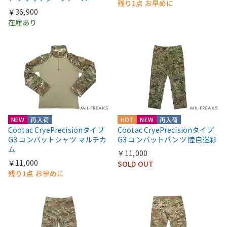
残り1点 お早めに
￥36,900
在庫あり
NEW
再入荷
HOT
NEW
再入荷
Cootac CryePrecisionタイプ
Cootac CryePrecisionタイプ
G3 コンバットシャツ マルチカ
G3 コンバットパンツ 陸自迷彩
ム
￥11,000
￥11,000
SOLD OUT
残り1点 お早めに