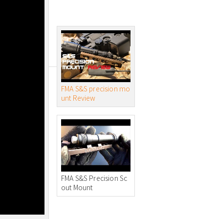
FMA S&S precision mo
unt Review
FMA S&S Precision Sc
out Mount