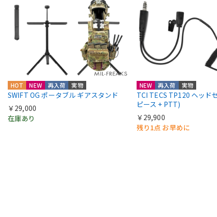
HOT
NEW
再入荷
実物
NEW
再入荷
実物
SWIFT OG ポータブル ギアスタンド
TCI TECS TP120 ヘッ
ピース + PTT)
￥29,000
￥29,900
在庫あり
残り1点 お早めに