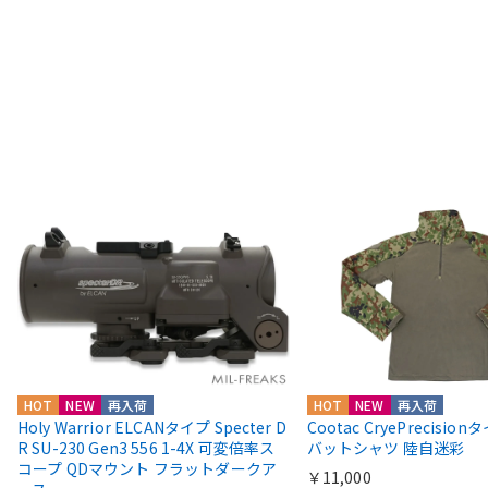
HOT
NEW
再入荷
HOT
NEW
再入荷
Holy Warrior ELCANタイプ Specter D
Cootac CryePrecisio
R SU-230 Gen3 556 1-4X 可変倍率ス
バットシャツ 陸自迷彩
コープ QDマウント フラットダークア
￥11,000