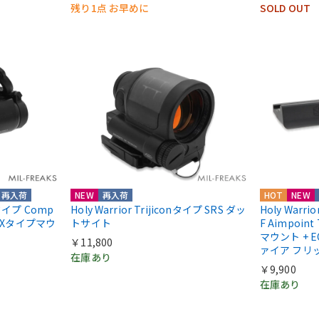
残り1点 お早めに
SOLD OUT
再入荷
NEW
再入荷
HOT
NEW
ntタイプ Comp
Holy Warrior Trijiconタイプ SRS ダッ
Holy Warri
COXタイプマウ
トサイト
F Aimpoint
マウント + E
￥11,800
ァイア フリ
在庫あり
￥9,900
在庫あり