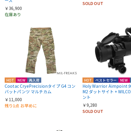
ース
SOLD OUT
￥36,900
在庫あり
HOT
NEW
再入荷
HOT
ベストセラー
NEW
Cootac CryePrecisionタイプ G4 コン
Holy Warrior Aimpoi
バットパンツ マルチカム
M2 ダットサイト + WIL
ント
￥11,000
￥9,280
残り1点 お早めに
SOLD OUT