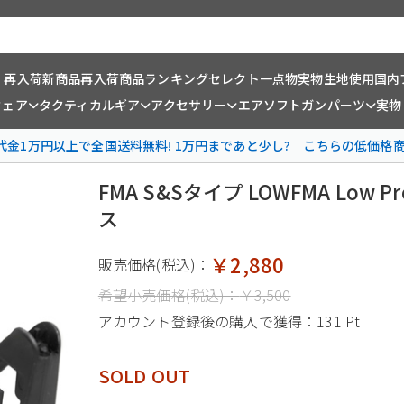
・再入荷
新商品
再入荷商品
ランキング
セレクト一点物
実物生地使用
国内
ウェア
タクティカルギア
アクセサリー
エアソフトガンパーツ
実物
金1万円以上で全国送料無料! 1万円まであと少し? こちらの低価格
FMA S&Sタイプ LOWFMA Low
ス
￥2,880
販売価格(税込)：
希望小売価格(税込)：
￥3,500
アカウント登録後の購入で獲得：
131 Pt
SOLD OUT