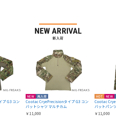
NEW ARRIVAL
新入荷
NEW
再入荷
HOT
NEW
nタイプ G3 コン
Cootac CryePrecisionタイプ G3 コン
Cootac Cr
バットシャツ マルチカム
バットパンツ
￥11,000
￥11,000