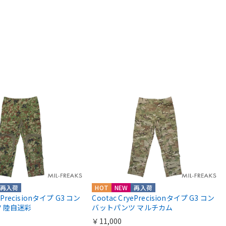
再入荷
HOT
NEW
再入荷
yePrecisionタイプ G3 コン
Cootac CryePrecisionタイプ G3 コン
 陸自迷彩
バットパンツ マルチカム
￥11,000