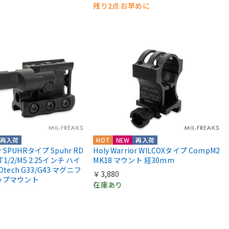
残り2点 お早めに
再入荷
HOT
NEW
再入荷
or SPUHRタイプ Spuhr RD
Holy Warrior WILCOXタイプ CompM2
 T1/2/M5 2.25インチ ハイ
MK18 マウント 経30mm
Otech G33/G43 マグニフ
￥3,880
ップマウント
在庫あり