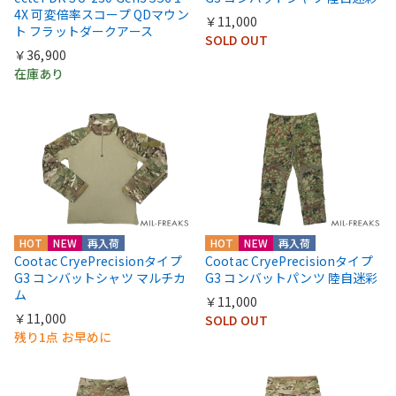
4X 可変倍率スコープ QDマウン
￥11,000
ト フラットダークアース
SOLD OUT
￥36,900
在庫あり
HOT
NEW
再入荷
HOT
NEW
再入荷
Cootac CryePrecisionタイプ
Cootac CryePrecisionタイプ
G3 コンバットシャツ マルチカ
G3 コンバットパンツ 陸自迷彩
ム
￥11,000
￥11,000
SOLD OUT
残り1点 お早めに