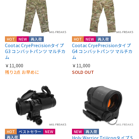
HOT
NEW
再入荷
HOT
NEW
再入荷
Cootac CryePrecisionタイプ
Cootac CryePrecisionタイプ
G3 コンバットパンツ マルチカ
G4 コンバットパンツ マルチカ
ム
ム
￥11,000
￥11,000
残り2点 お早めに
SOLD OUT
HOT
ベストセラー
NEW
NEW
再入荷
再入荷
Holy Warrior Trijiconタイプ S