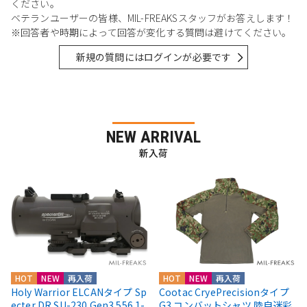
ください。
ベテランユーザーの皆様、MIL-FREAKSスタッフがお答えします！
※回答者や時期によって回答が変化する質問は避けてください。
新規の質問にはログインが必要です
NEW ARRIVAL
新入荷
HOT
NEW
再入荷
HOT
NEW
再入荷
Holy Warrior ELCANタイプ Sp
Cootac CryePrecisionタイプ
ecter DR SU-230 Gen3 556 1-
G3 コンバットシャツ 陸自迷彩