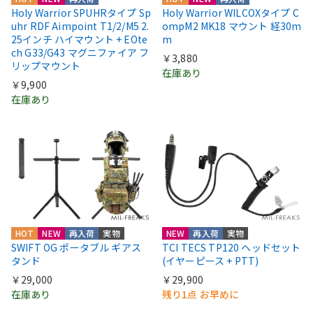
Holy Warrior SPUHRタイプ Sp
Holy Warrior WILCOXタイプ C
uhr RDF Aimpoint T1/2/M5 2.
ompM2 MK18 マウント 経30m
25インチ ハイマウント + EOte
m
ch G33/G43 マグニファイア フ
￥3,880
リップマウント
在庫あり
￥9,900
在庫あり
HOT
NEW
再入荷
実物
NEW
再入荷
実物
SWIFT OG ポータブル ギアス
TCI TECS TP120 ヘッドセット
タンド
(イヤーピース + PTT)
￥29,000
￥29,900
在庫あり
残り1点 お早めに