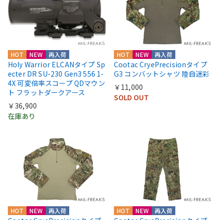
HOT
NEW
再入荷
HOT
NEW
再入荷
Holy Warrior ELCANタイプ Sp
Cootac CryePrecisionタイプ
ecter DR SU-230 Gen3 556 1-
G3 コンバットシャツ 陸自迷彩
4X 可変倍率スコープ QDマウン
￥11,000
ト フラットダークアース
SOLD OUT
￥36,900
在庫あり
HOT
NEW
再入荷
HOT
NEW
再入荷