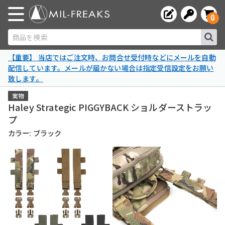
0
商品を検索
【重要】 当店ではご注文時、お問合せ受付時などにメールを自動
配信しています。メールが届かない場合は指定受信設定をお願い
致します。
実物
Haley Strategic PIGGYBACK ショルダーストラッ
プ
カラー: ブラック