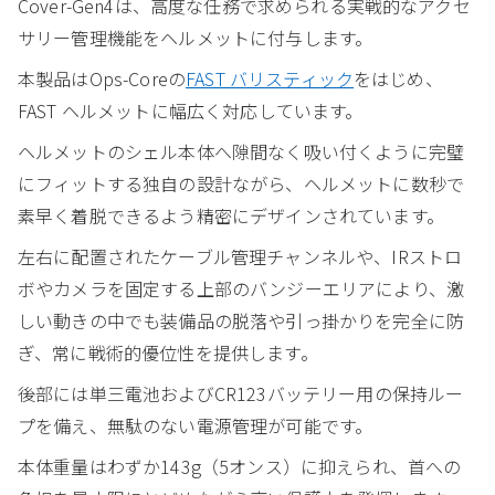
Cover-Gen4は、高度な任務で求められる実戦的なアクセ
サリー管理機能をヘルメットに付与します。
本製品はOps-Coreの
FAST バリスティック
をはじめ、
FAST ヘルメットに幅広く対応しています。
ヘルメットのシェル本体へ隙間なく吸い付くように完璧
にフィットする独自の設計ながら、ヘルメットに数秒で
素早く着脱できるよう精密にデザインされています。
左右に配置されたケーブル管理チャンネルや、IRストロ
ボやカメラを固定する上部のバンジーエリアにより、激
しい動きの中でも装備品の脱落や引っ掛かりを完全に防
ぎ、常に戦術的優位性を提供します。
後部には単三電池およびCR123バッテリー用の保持ルー
プを備え、無駄のない電源管理が可能です。
本体重量はわずか143g（5オンス）に抑えられ、首への