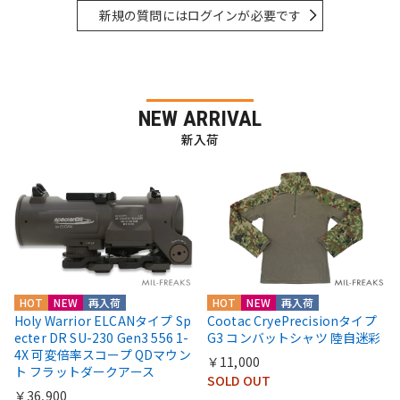
新規の質問にはログインが必要です
NEW ARRIVAL
新入荷
HOT
NEW
再入荷
HOT
NEW
再入荷
Holy Warrior ELCANタイプ Sp
Cootac CryePrecisionタイプ
ecter DR SU-230 Gen3 556 1-
G3 コンバットシャツ 陸自迷彩
4X 可変倍率スコープ QDマウン
￥11,000
ト フラットダークアース
SOLD OUT
￥36,900