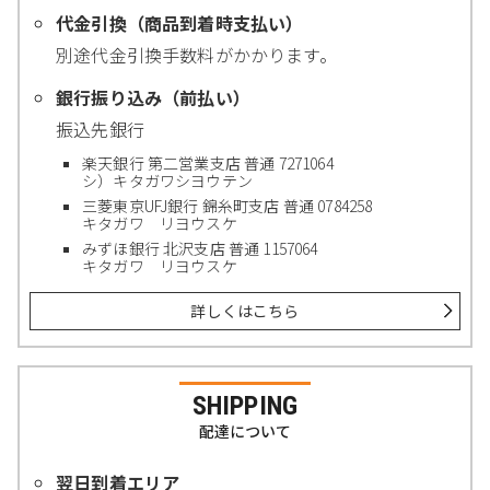
代金引換（商品到着時支払い）
別途代金引換手数料がかかります。
銀行振り込み（前払い）
振込先銀行
楽天銀行 第二営業支店 普通 7271064
シ）キタガワシヨウテン
三菱東京UFJ銀行 錦糸町支店 普通 0784258
キタガワ リヨウスケ
みずほ銀行 北沢支店 普通 1157064
キタガワ リヨウスケ
詳しくはこちら
SHIPPING
配達について
翌日到着エリア