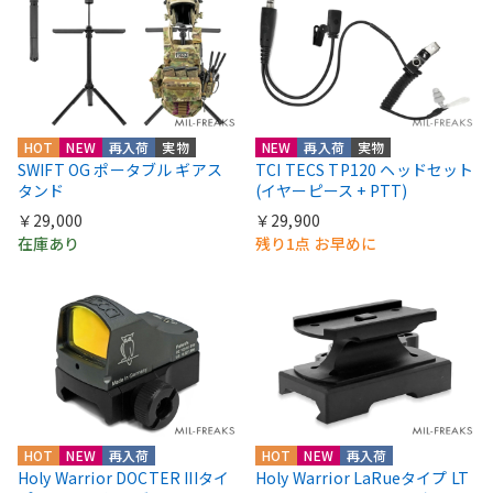
HOT
NEW
再入荷
実物
NEW
再入荷
実物
SWIFT OG ポータブル ギアス
TCI TECS TP120 ヘッドセット
タンド
(イヤーピース + PTT)
￥29,000
￥29,900
在庫あり
残り1点 お早めに
HOT
NEW
再入荷
HOT
NEW
再入荷
Holy Warrior DOCTER IIIタイ
Holy Warrior LaRueタイプ LT