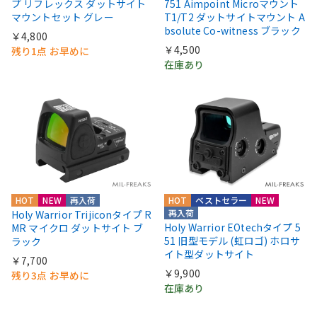
プ リフレックス ダットサイト
751 Aimpoint Microマウント
マウントセット グレー
T1/T2 ダットサイトマウント A
bsolute Co-witness ブラック
￥4,800
￥4,500
残り1点 お早めに
在庫あり
HOT
NEW
再入荷
HOT
ベストセラー
NEW
再入荷
Holy Warrior Trijiconタイプ R
Holy Warrior EOtechタイプ 5
MR マイクロ ダットサイト ブ
51 旧型モデル (虹ロゴ) ホロサ
ラック
イト型ダットサイト
￥7,700
￥9,900
残り3点 お早めに
在庫あり