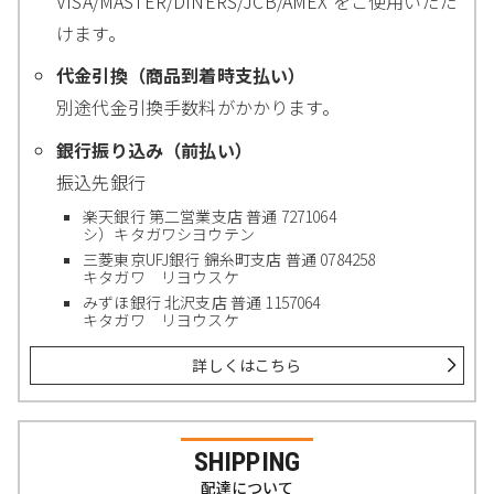
VISA/MASTER/DINERS/JCB/AMEX をご使用いただ
けます。
代金引換（商品到着時支払い）
別途代金引換手数料がかかります。
銀行振り込み（前払い）
振込先銀行
楽天銀行 第二営業支店 普通 7271064
シ）キタガワシヨウテン
三菱東京UFJ銀行 錦糸町支店 普通 0784258
キタガワ リヨウスケ
みずほ銀行 北沢支店 普通 1157064
キタガワ リヨウスケ
詳しくはこちら
SHIPPING
配達について