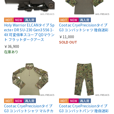
HOT
NEW
再入荷
HOT
NEW
再入荷
Holy Warrior ELCANタイプ Sp
Cootac CryePrecisionタイプ
ecter DR SU-230 Gen3 556 1-
G3 コンバットシャツ 陸自迷彩
4X 可変倍率スコープ QDマウン
￥11,000
ト フラットダークアース
SOLD OUT
￥36,900
在庫あり
HOT
NEW
再入荷
HOT
NEW
再入荷
Cootac CryePrecisionタイプ
Cootac CryePrecisionタイプ
G3 コンバットシャツ マルチカ
G3 コンバットパンツ 陸自迷彩