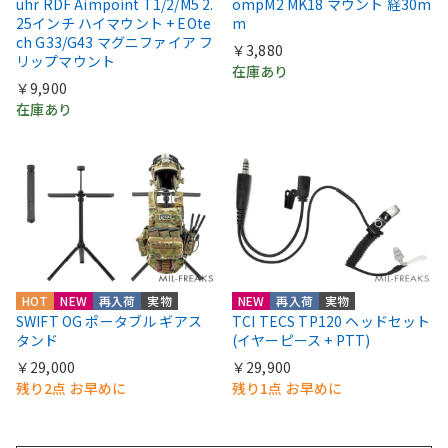
uhr RDF Aimpoint T1/2/M5 2.
ompM2 MK18 マウント 経30m
25インチ ハイマウント + EOte
m
ch G33/G43 マグニファイア フ
￥3,880
リップマウント
在庫あり
￥9,900
在庫あり
HOT
NEW
再入荷
実物
NEW
再入荷
実物
SWIFT OG ポータブル ギアス
TCI TECS TP120 ヘッドセット
タンド
(イヤーピース + PTT)
￥29,000
￥29,900
残り2点 お早めに
残り1点 お早めに