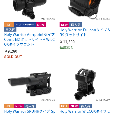
HOT
ベストセラー
NEW
NEW
再入荷
再入荷
Holy Warrior Trijiconタイプ S
Holy Warrior Aimpointタイプ
RS ダットサイト
CompM2 ダットサイト + WILC
￥11,800
OXタイプマウント
在庫あり
￥9,280
SOLD OUT
HOT
NEW
再入荷
HOT
NEW
再入荷
Holy Warrior SPUHRタイプ Sp
Holy Warrior WILCOXタイプ C