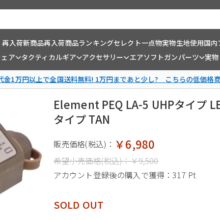
・再入荷
新商品
再入荷商品
ランキング
セレクト一点物
実物生地使用
国内
ウェア
タクティカルギア
アクセサリー
エアソフトガンパーツ
実物
金1万円以上で全国送料無料! 1万円まであと少し? こちらの低価格
Element PEQ LA-5 UHP
タイプ TAN
￥6,980
販売価格(税込)：
希望小売価格(税込)：
￥9,500
アカウント登録後の購入で獲得：
317 Pt
SOLD OUT