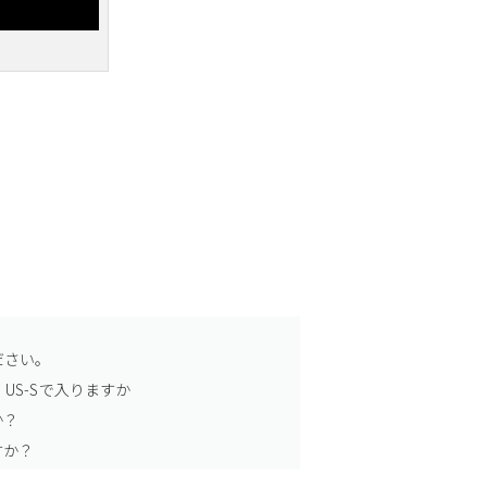
ださい。
US-Sで入りますか
か？
すか？