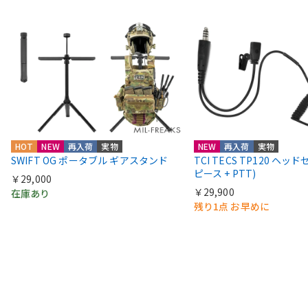
HOT
NEW
再入荷
実物
NEW
再入荷
実物
SWIFT OG ポータブル ギアスタンド
TCI TECS TP120 ヘッ
ピース + PTT)
￥29,000
￥29,900
在庫あり
残り1点 お早めに