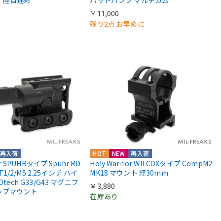
￥11,000
残り2点 お早めに
再入荷
HOT
NEW
再入荷
or SPUHRタイプ Spuhr RD
Holy Warrior WILCOXタイプ CompM2
 T1/2/M5 2.25インチ ハイ
MK18 マウント 経30mm
Otech G33/G43 マグニフ
￥3,880
ップマウント
在庫あり