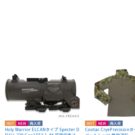
HOT
NEW
再入荷
HOT
NEW
再入荷
Holy Warrior ELCANタイプ Specter D
Cootac CryePrecisio
R SU-230 Gen3 556 1-4X 可変倍率ス
バットシャツ 陸自迷彩