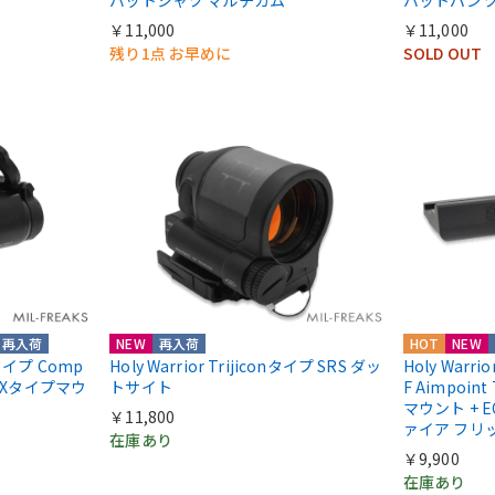
￥11,000
￥11,000
残り1点 お早めに
SOLD OUT
再入荷
NEW
再入荷
HOT
NEW
ntタイプ Comp
Holy Warrior Trijiconタイプ SRS ダッ
Holy Warri
COXタイプマウ
トサイト
F Aimpoint
マウント + E
￥11,800
ァイア フリ
在庫あり
￥9,900
在庫あり