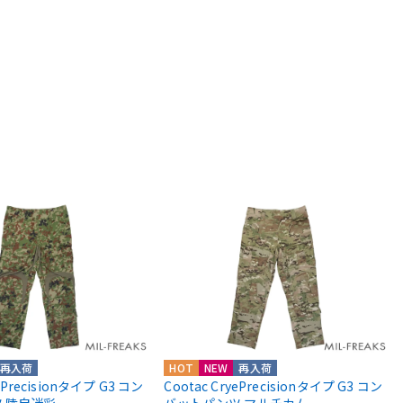
再入荷
HOT
NEW
再入荷
yePrecisionタイプ G3 コン
Cootac CryePrecisionタイプ G3 コン
 陸自迷彩
バットパンツ マルチカム