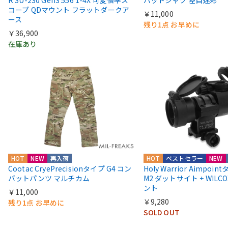
コープ QDマウント フラットダークア
￥11,000
ース
残り1点 お早めに
￥36,900
在庫あり
HOT
NEW
再入荷
HOT
ベストセラー
NEW
Cootac CryePrecisionタイプ G4 コン
Holy Warrior Aimpoi
バットパンツ マルチカム
M2 ダットサイト + WIL
ント
￥11,000
￥9,280
残り1点 お早めに
SOLD OUT