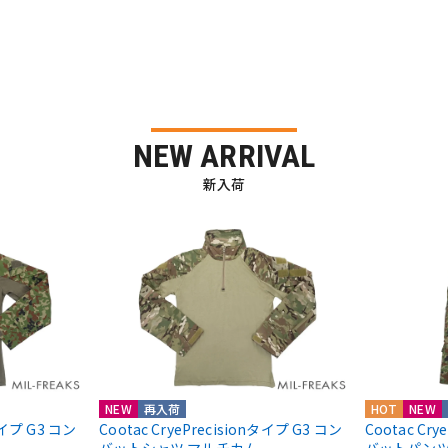
NEW ARRIVAL
新入荷
NEW
再入荷
HOT
NEW
nタイプ G3 コン
Cootac CryePrecisionタイプ G3 コン
Cootac Cr
バットシャツ マルチカム
バットパンツ