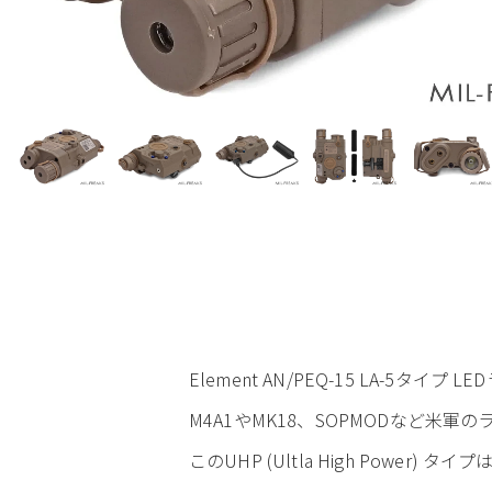
Element AN/PEQ-15 LA-5タイ
M4A1やMK18、SOPMODなど米
このUHP (Ultla High Power