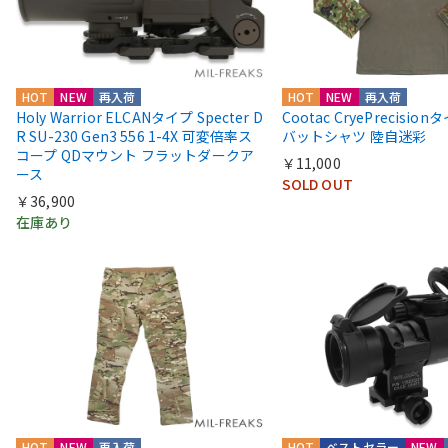
HOT
NEW
再入荷
HOT
NEW
再入荷
Holy Warrior ELCANタイプ Specter D
Cootac CryePrecisio
R SU-230 Gen3 556 1-4X 可変倍率ス
バットシャツ 陸自迷彩
コープ QDマウント フラットダークア
￥11,000
ース
SOLD OUT
￥36,900
在庫あり
HOT
NEW
再入荷
HOT
ベストセラー
NEW