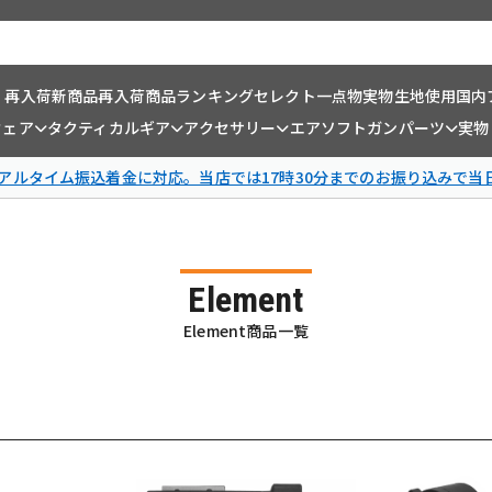
・再入荷
新商品
再入荷商品
ランキング
セレクト一点物
実物生地使用
国内
ウェア
タクティカルギア
アクセサリー
エアソフトガンパーツ
実物
リアルタイム振込着金に対応。当店では17時30分までのお振り込みで当
Element
Element商品一覧