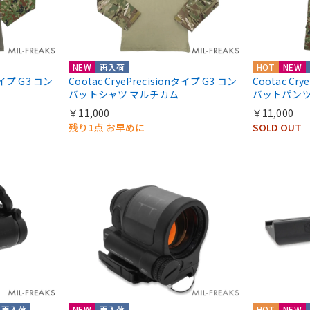
NEW
再入荷
HOT
NEW
nタイプ G3 コン
Cootac CryePrecisionタイプ G3 コン
Cootac Cr
バットシャツ マルチカム
バットパンツ
￥11,000
￥11,000
残り1点 お早めに
SOLD OUT
再入荷
NEW
再入荷
HOT
NEW