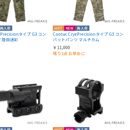
再入荷
HOT
NEW
再入荷
yePrecisionタイプ G3 コン
Cootac CryePrecisionタイプ G3 コン
 陸自迷彩
バットパンツ マルチカム
￥11,000
残り2点 お早めに
再入荷
HOT
NEW
再入荷