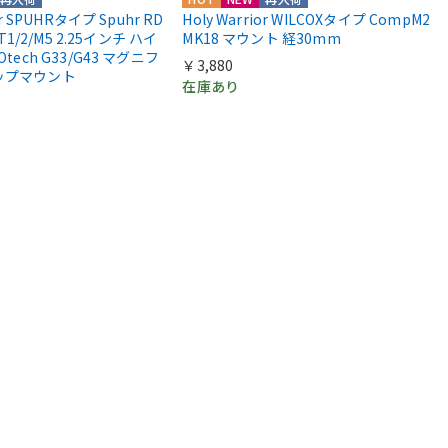
or SPUHRタイプ Spuhr RD
Holy Warrior WILCOXタイプ CompM2
 T1/2/M5 2.25インチ ハイ
MK18 マウント 経30mm
Otech G33/G43 マグニフ
￥3,880
ップマウント
在庫あり