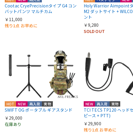
Cootac CryePrecisionタイプ G4 コン
Holy Warrior Aimpoi
バットパンツ マルチカム
M2 ダットサイト + WIL
ント
￥11,000
￥9,280
残り1点 お早めに
SOLD OUT
HOT
NEW
再入荷
実物
NEW
再入荷
実物
SWIFT OG ポータブル ギアスタンド
TCI TECS TP120 ヘッ
ピース + PTT)
￥29,000
￥29,900
在庫あり
残り1点 お早めに