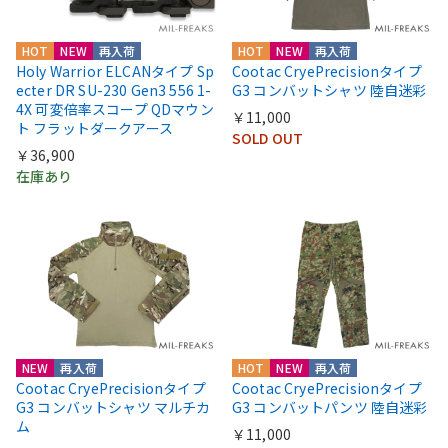
HOT
NEW
再入荷
HOT
NEW
再入荷
Holy Warrior ELCANタイプ Sp
Cootac CryePrecisionタイプ
ecter DR SU-230 Gen3 556 1-
G3 コンバットシャツ 陸自迷彩
4X 可変倍率スコープ QDマウン
￥11,000
ト フラットダークアース
SOLD OUT
￥36,900
在庫あり
NEW
再入荷
HOT
NEW
再入荷
Cootac CryePrecisionタイプ
Cootac CryePrecisionタイプ
G3 コンバットシャツ マルチカ
G3 コンバットパンツ 陸自迷彩
ム
￥11,000