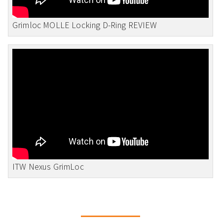
Grimloc MOLLE Locking D-Ring REVIEW
ITW Nexus GrimLoc