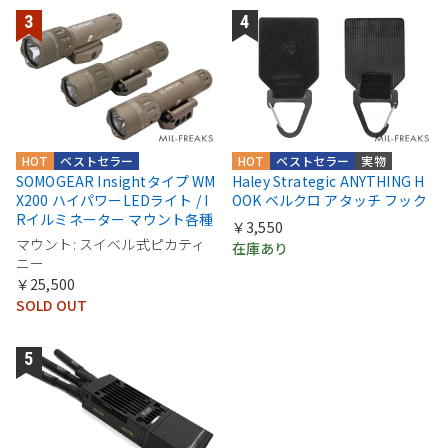
HOT
ベストセラー
HOT
ベストセラー
実物
SOMOGEAR Insightタイプ WM
Haley Strategic ANYTHING H
X200 ハイパワーLEDライト / I
OOK ベルクロ アタッチ フック
Rイルミネーター マウント各種
￥3,550
マウント: スイベル式ピカティ
在庫あり
ニー
￥25,500
SOLD OUT