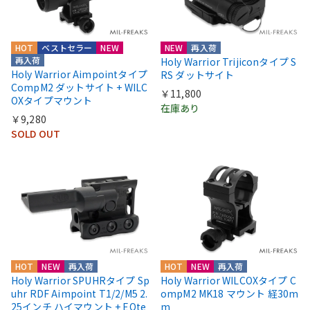
HOT
ベストセラー
NEW
NEW
再入荷
再入荷
Holy Warrior Trijiconタイプ S
Holy Warrior Aimpointタイプ
RS ダットサイト
CompM2 ダットサイト + WILC
￥11,800
OXタイプマウント
在庫あり
￥9,280
SOLD OUT
HOT
NEW
再入荷
HOT
NEW
再入荷
Holy Warrior SPUHRタイプ Sp
Holy Warrior WILCOXタイプ C
uhr RDF Aimpoint T1/2/M5 2.
ompM2 MK18 マウント 経30m
25インチ ハイマウント + EOte
m