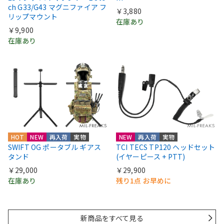
ch G33/G43 マグニファイア フ
￥3,880
リップマウント
在庫あり
￥9,900
在庫あり
HOT
NEW
再入荷
実物
NEW
再入荷
実物
SWIFT OG ポータブル ギアス
TCI TECS TP120 ヘッドセット
タンド
(イヤーピース + PTT)
￥29,000
￥29,900
在庫あり
残り1点 お早めに
新商品をすべて見る