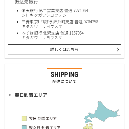
振込先銀行
楽天銀行 第二営業支店 普通 7271064
シ）キタガワシヨウテン
三菱東京UFJ銀行 錦糸町支店 普通 0784258
キタガワ リヨウスケ
みずほ銀行 北沢支店 普通 1157064
キタガワ リヨウスケ
詳しくはこちら
SHIPPING
配達について
翌日到着エリア