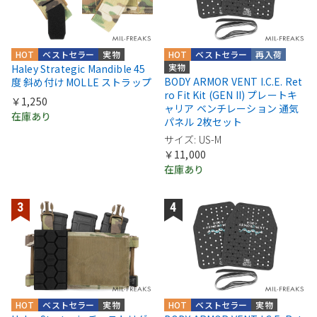
HOT
ベストセラー
実物
HOT
ベストセラー
再入荷
実物
Haley Strategic Mandible 45
BODY ARMOR VENT I.C.E. Ret
度 斜め付け MOLLE ストラップ
ro Fit Kit (GEN II) プレートキ
￥1,250
ャリア ベンチレーション 通気
在庫あり
パネル 2枚セット
サイズ: US-M
￥11,000
在庫あり
HOT
ベストセラー
実物
HOT
ベストセラー
実物