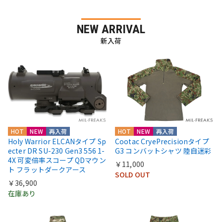
NEW ARRIVAL
新入荷
HOT
NEW
再入荷
HOT
NEW
再入荷
Holy Warrior ELCANタイプ Sp
Cootac CryePrecisionタイプ
ecter DR SU-230 Gen3 556 1-
G3 コンバットシャツ 陸自迷彩
4X 可変倍率スコープ QDマウン
￥11,000
ト フラットダークアース
SOLD OUT
￥36,900
在庫あり