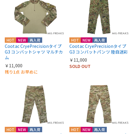
HOT
NEW
再入荷
HOT
NEW
再入荷
Cootac CryePrecisionタイプ
Cootac CryePrecisionタイプ
G3 コンバットシャツ マルチカ
G3 コンバットパンツ 陸自迷彩
ム
￥11,000
￥11,000
SOLD OUT
残り1点 お早めに
HOT
NEW
再入荷
HOT
NEW
再入荷