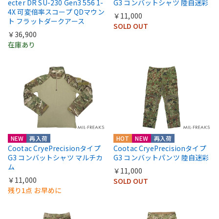
ecter DR SU-230 Gen3 556 1-
G3 コンバットシャツ 陸自迷彩
4X 可変倍率スコープ QDマウン
￥11,000
ト フラットダークアース
SOLD OUT
￥36,900
在庫あり
NEW
再入荷
HOT
NEW
再入荷
Cootac CryePrecisionタイプ
Cootac CryePrecisionタイプ
G3 コンバットシャツ マルチカ
G3 コンバットパンツ 陸自迷彩
ム
￥11,000
￥11,000
SOLD OUT
残り1点 お早めに