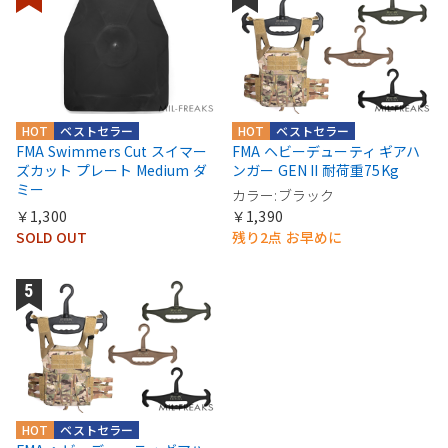
HOT
ベストセラー
HOT
ベストセラー
FMA Swimmers Cut スイマー
FMA ヘビーデューティ ギアハ
ズカット プレート Medium ダ
ンガー GEN II 耐荷重75Kg
ミー
カラー:ブラック
￥1,300
￥1,390
SOLD OUT
残り2点 お早めに
HOT
ベストセラー