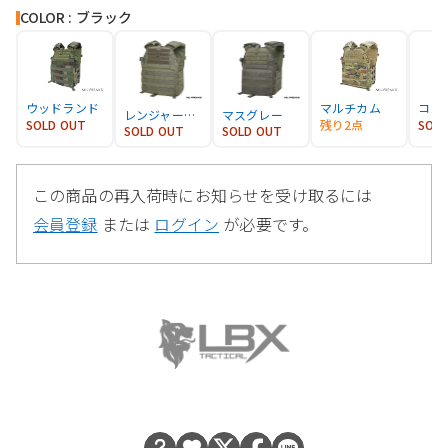
COLOR : ブラック
ウッドランド
マルチカム
レンジャーグリーン
マスグレー
SOLD OUT
残り2点
SOL
SOLD OUT
SOLD OUT
この商品の再入荷時にお知らせを受け取るには
会員登録
または
ログイン
が必要です。