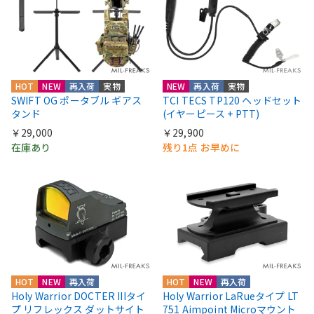
HOT
NEW
再入荷
実物
NEW
再入荷
実物
SWIFT OG ポータブル ギアス
TCI TECS TP120 ヘッドセット
タンド
(イヤーピース + PTT)
￥29,000
￥29,900
在庫あり
残り1点 お早めに
HOT
NEW
再入荷
HOT
NEW
再入荷
Holy Warrior DOCTER IIIタイ
Holy Warrior LaRueタイプ LT
プ リフレックス ダットサイト
751 Aimpoint Microマウント