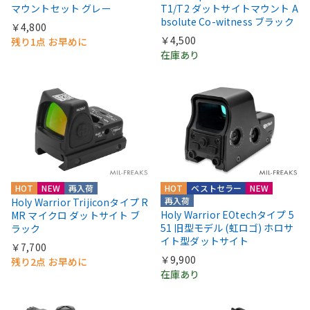
マウントセット グレー
T1/T2 ダットサイトマウント A
bsolute Co-witness ブラック
￥4,800
￥4,500
残り1点 お早めに
在庫あり
HOT
NEW
再入荷
HOT
ベストセラー
NEW
再入荷
Holy Warrior Trijiconタイプ R
Holy Warrior EOtechタイプ 5
MR マイクロ ダットサイト ブ
51 旧型モデル (虹ロゴ) ホロサ
ラック
イト型ダットサイト
￥7,700
￥9,900
残り2点 お早めに
在庫あり