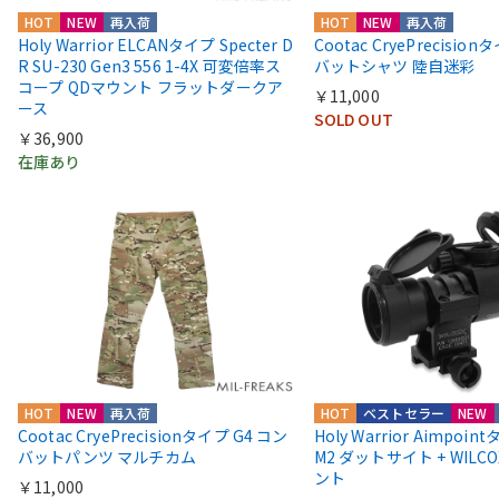
HOT
NEW
再入荷
HOT
NEW
再入荷
Holy Warrior ELCANタイプ Specter D
Cootac CryePrecisio
R SU-230 Gen3 556 1-4X 可変倍率ス
バットシャツ 陸自迷彩
コープ QDマウント フラットダークア
￥11,000
ース
SOLD OUT
￥36,900
在庫あり
HOT
NEW
再入荷
HOT
ベストセラー
NEW
Cootac CryePrecisionタイプ G4 コン
Holy Warrior Aimpoi
バットパンツ マルチカム
M2 ダットサイト + WIL
ント
￥11,000