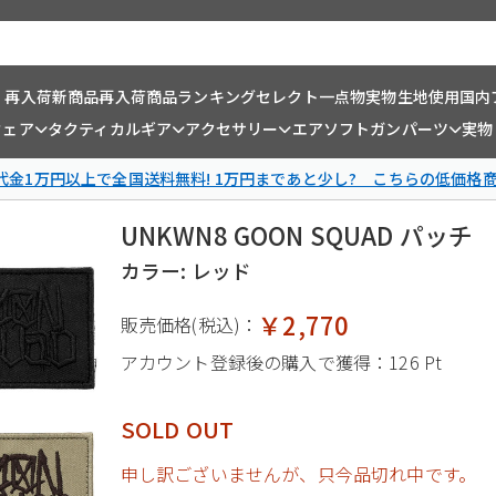
・再入荷
新商品
再入荷商品
ランキング
セレクト一点物
実物生地使用
国内
ウェア
タクティカルギア
アクセサリー
エアソフトガンパーツ
実物
金1万円以上で全国送料無料! 1万円まであと少し? こちらの低価格
UNKWN8 GOON SQUAD パッチ
カラー: レッド
￥2,770
販売価格(税込)：
アカウント登録後の購入で獲得：
126 Pt
SOLD OUT
申し訳ございませんが、只今品切れ中です。