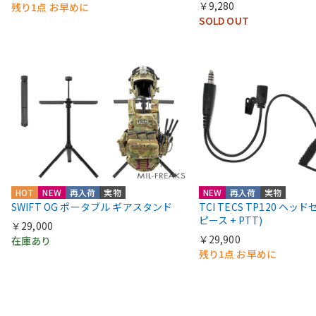
￥9,280
残り1点 お早めに
SOLD OUT
HOT
NEW
再入荷
実物
NEW
再入荷
実物
SWIFT OG ポータブル ギアスタンド
TCI TECS TP120 ヘッ
ピース + PTT)
￥29,000
￥29,900
在庫あり
残り1点 お早めに