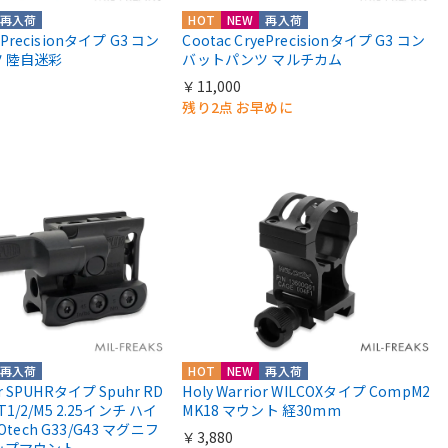
再入荷
HOT
NEW
再入荷
yePrecisionタイプ G3 コン
Cootac CryePrecisionタイプ G3 コン
 陸自迷彩
バットパンツ マルチカム
￥11,000
残り2点 お早めに
再入荷
HOT
NEW
再入荷
or SPUHRタイプ Spuhr RD
Holy Warrior WILCOXタイプ CompM2
 T1/2/M5 2.25インチ ハイ
MK18 マウント 経30mm
Otech G33/G43 マグニフ
￥3,880
ップマウント