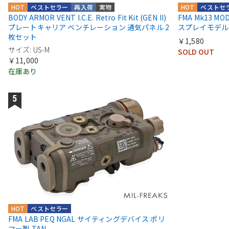
HOT
ベストセラー
再入荷
実物
HOT
ベストセ
BODY ARMOR VENT I.C.E. Retro Fit Kit (GEN II)
FMA Mk13 M
プレートキャリア ベンチレーション 通気パネル 2
スプレイモデル
枚セット
￥1,580
サイズ: US-M
SOLD OUT
￥11,000
在庫あり
HOT
ベストセラー
FMA LAB PEQ NGAL サイティングデバイス ポリ
マー製 TAN