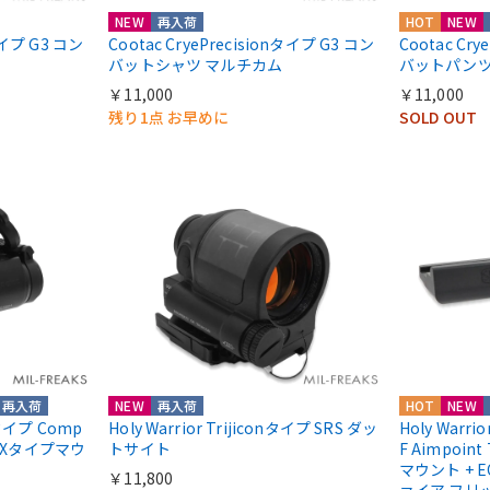
NEW
再入荷
HOT
NEW
nタイプ G3 コン
Cootac CryePrecisionタイプ G3 コン
Cootac Cr
バットシャツ マルチカム
バットパンツ
￥11,000
￥11,000
残り1点 お早めに
SOLD OUT
再入荷
NEW
再入荷
HOT
NEW
ntタイプ Comp
Holy Warrior Trijiconタイプ SRS ダッ
Holy Warri
COXタイプマウ
トサイト
F Aimpoint
マウント + E
￥11,800
ァイア フリ