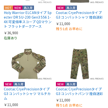
HOT
NEW
再入荷
NEW
再入荷
Holy Warrior ELCANタイプ Sp
Cootac CryePrecisionタイプ
ecter DR SU-230 Gen3 556 1-
G3 コンバットシャツ 陸自迷彩
4X 可変倍率スコープ QDマウン
￥11,000
ト フラットダークアース
残り1点 お早めに
￥36,900
在庫あり
NEW
再入荷
NEW
再入荷
Cootac CryePrecisionタイプ
Cootac CryePrecisionタイプ
G3 コンバットシャツ マルチカ
G3 コンバットパンツ 陸自迷彩
ム
￥11,000
￥11,000
残り1点 お早めに