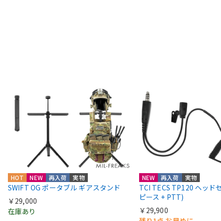
HOT
NEW
再入荷
実物
NEW
再入荷
実物
SWIFT OG ポータブル ギアスタンド
TCI TECS TP120 ヘッ
ピース + PTT)
￥29,000
￥29,900
在庫あり
残り1点 お早めに