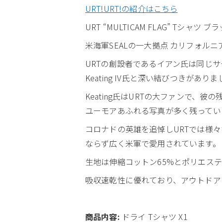
URT!URT!の紹介はこちら
URT “MULTICAM FLAG” Tシャツ ブラ
米海軍SEALの一大拠点 カリフォルニ
URTの創設者であるイアン氏は同じサー
Keating IV氏と深い結びつきがあり
Keating氏はURTの大ファンで、彼
ユーモアあふれる写真が多く残ってい
コロナドの英雄を追悼しURTでは様
ならず広く米軍で愛用されています。
生地は伸縮コットン65%とポリエス
吸収速乾性に優れており、アウトドア
商品内容:
ドライ Tシャツ X1