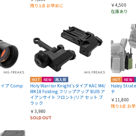
￥4,500
残り1点 お早めに
在庫あり
HOT
NEW
再入荷
HOT
NEW
ntタイプ Comp
Holy Warrior Knight'sタイプ KAC M4/
Haley Str
MK18 Folding フリップアップ BUIS ア
チ
イアンサイト フロント/リア セット ブ
￥11,800
ラック
残り3点 お
￥3,980
SOLD OUT