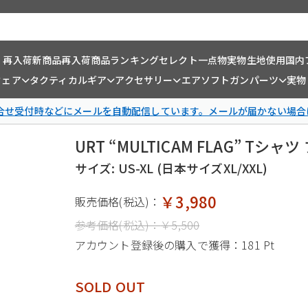
・再入荷
新商品
再入荷商品
ランキング
セレクト一点物
実物生地使用
国内
ウェア
タクティカルギア
アクセサリー
エアソフトガンパーツ
実物
問合せ受付時などにメールを自動配信しています。メールが届かない場合
URT “MULTICAM FLAG” Tシャ
サイズ: US-XL (日本サイズXL/XXL)
￥3,980
販売価格(税込)：
参考価格(税込)：
￥5,500
アカウント登録後の購入で獲得：
181 Pt
SOLD OUT