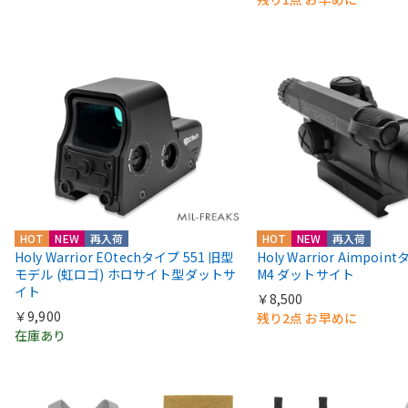
HOT
NEW
再入荷
HOT
NEW
再入荷
Holy Warrior EOtechタイプ 551 旧型
Holy Warrior Aimpoi
モデル (虹ロゴ) ホロサイト型ダットサ
M4 ダットサイト
イト
￥8,500
￥9,900
残り2点 お早めに
在庫あり