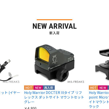
NEW ARRIVAL
新入荷
HOT
NEW
再入荷
HOT
NEW
ドセット (イヤー
Holy Warrior DOCTER IIIタイプ リフ
Holy Warri
レックス ダットサイト マウントセット
point Mic
グレー
イトマウント Ab
ラック
￥4,800