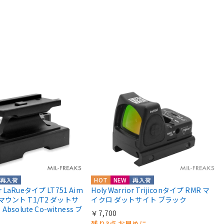
再入荷
HOT
NEW
再入荷
or LaRueタイプ LT751 Aim
Holy Warrior Trijiconタイプ RMR マ
roマウント T1/T2 ダットサ
イクロ ダットサイト ブラック
solute Co-witness ブ
￥7,700
残り3点 お早めに