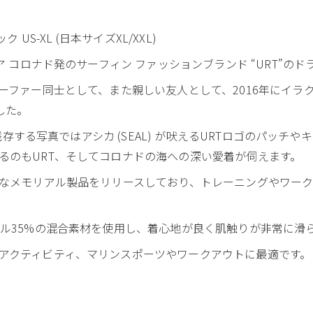
ック US-XL (日本サイズXL/XXL)
ア コロナド発のサーフィン ファッションブランド “URT”のド
ファー同士として、また親しい友人として、2016年にイラクで戦死
ました。
の残存する写真ではアシカ (SEAL) が吠えるURTロゴのパッチ
るのもURT、そしてコロナドの海への深い愛着が伺えます。
々なメモリアル製品をリリースしており、トレーニングやワーク
テル35%の混合素材を使用し、着心地が良く肌触りが非常に滑
アクティビティ、マリンスポーツやワークアウトに最適です。