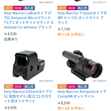
HOT
NEW
再入荷
HOT
NEW
再入荷
Holy Warrior LaRueタイプ LT
Holy Warrior Trijiconタイプ R
751 Aimpoint Microマウント
MR マイクロ ダットサイト ブ
T1/T2 ダットサイトマウント A
ラック
bsolute Co-witness ブラック
￥7,700
￥4,500
残り3点 お早めに
在庫あり
HOT
NEW
再入荷
HOT
NEW
再入荷
Holy Warrior EOtechタイプ 5
Holy Warrior Aimpointタイプ
51 旧型モデル (虹ロゴ) ホロサ
CompM4 ダットサイト
イト型ダットサイト
￥8,500
￥9,900
残り2点 お早めに