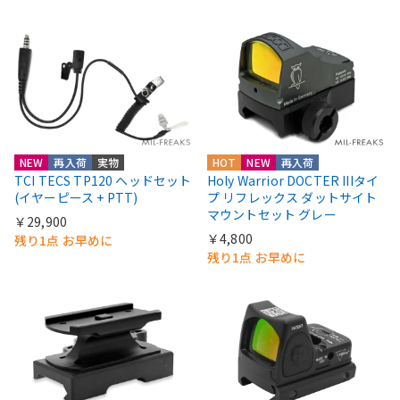
NEW
再入荷
実物
HOT
NEW
再入荷
TCI TECS TP120 ヘッドセット
Holy Warrior DOCTER IIIタイ
(イヤーピース + PTT)
プ リフレックス ダットサイト
マウントセット グレー
￥29,900
￥4,800
残り1点 お早めに
残り1点 お早めに