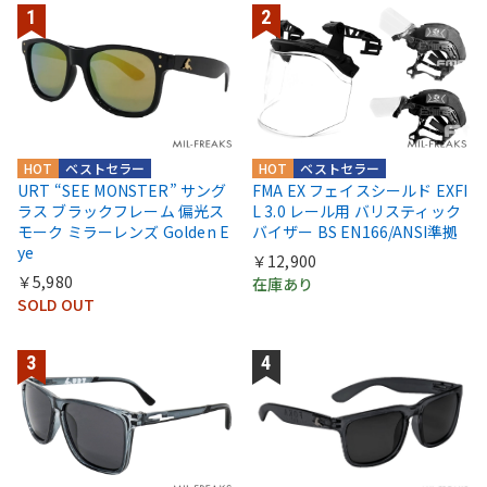
HOT
ベストセラー
HOT
ベストセラー
URT “SEE MONSTER” サング
FMA EX フェイスシールド EXFI
ラス ブラックフレーム 偏光ス
L 3.0 レール用 バリスティック
モーク ミラーレンズ Golden E
バイザー BS EN166/ANSI準拠
ye
￥12,900
￥5,980
在庫あり
SOLD OUT