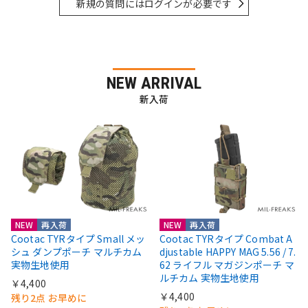
新規の質問にはログインが必要です
NEW ARRIVAL
新入荷
NEW
再入荷
NEW
再入荷
Cootac TYRタイプ Small メッ
Cootac TYRタイプ Combat A
シュ ダンプポーチ マルチカム
djustable HAPPY MAG 5.56 / 7.
実物生地使用
62 ライフル マガジンポーチ マ
ルチカム 実物生地使用
￥4,400
￥4,400
残り2点 お早めに