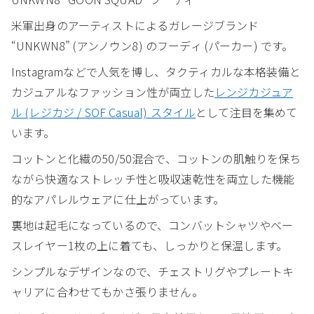
米軍出身のアーティストによるガレージブランド
“UNKWN8” (アンノウン8) のフーディ (パーカー) です。
Instagramなどで人気を博し、タクティカルな本格装備と
カジュアルなファッション性が両立した
レンジカジュア
ル (レジカジ / SOF Casual) スタイル
として注目を集めて
います。
コットンと化繊の50/50混合で、コットンの肌触りを保ち
ながら快適なストレッチ性と吸収速乾性を両立した機能
的なアパレルウェアに仕上がっています。
裏地は起毛になっているので、コンバットシャツやベー
スレイヤー1枚の上に着ても、しっかりと保温します。
シンプルなデザインなので、チェストリグやプレートキ
ャリアに合わせてもかさ張りません。