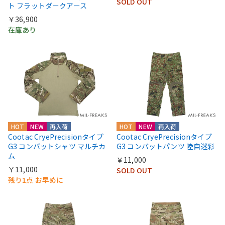
SOLD OUT
ト フラットダークアース
￥36,900
在庫あり
HOT
NEW
再入荷
HOT
NEW
再入荷
Cootac CryePrecisionタイプ
Cootac CryePrecisionタイプ
G3 コンバットシャツ マルチカ
G3 コンバットパンツ 陸自迷彩
ム
￥11,000
￥11,000
SOLD OUT
残り1点 お早めに