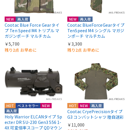
NEW
再入荷
NEW
再入荷
Cootac Blue Force Gearタイ
Cootac BlueForceGearタイプ
プ Ten Speed M4 トリプル マ
TenSpeed M4 シングル マガジ
ガジンポーチ マルチカム
ンポーチ マルチカム
￥5,700
￥3,300
残り2点 お早めに
残り2点 お早めに
HOT
ベストセラー
NEW
HOT
NEW
再入荷
再入荷
Cootac CryePrecisionタイプ
Holy Warrior ELCANタイプ Sp
G3 コンバットシャツ 陸自迷彩
ecter DR SU-230 Gen3 556 1-
￥11,000
4X 可変倍率スコープ QDマウン