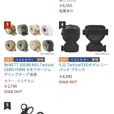
￥6,350
在庫あり
HOT
ベストセラー
実物
HOT
ベストセラー
実物
McNETT (GEAR AID) Tactical
5.11 Tactical EXO.K ゲル ニー
CAMO FORM カモフラージュ
パッド ブラック
グリップテープ 各色
￥8,980
カラー: マルチカム
SOLD OUT
￥2,780
SOLD OUT