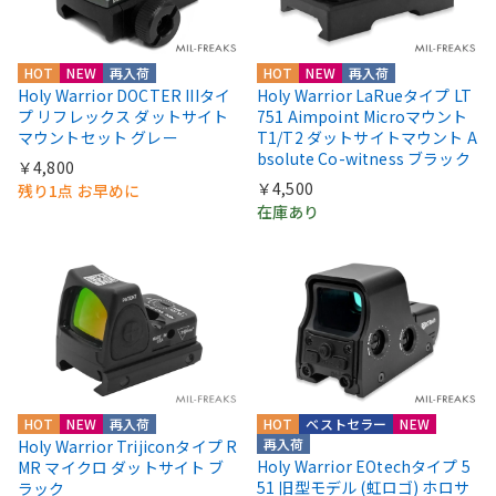
HOT
NEW
再入荷
HOT
NEW
再入荷
Holy Warrior DOCTER IIIタイ
Holy Warrior LaRueタイプ LT
プ リフレックス ダットサイト
751 Aimpoint Microマウント
マウントセット グレー
T1/T2 ダットサイトマウント A
bsolute Co-witness ブラック
￥4,800
￥4,500
残り1点 お早めに
在庫あり
HOT
NEW
再入荷
HOT
ベストセラー
NEW
再入荷
Holy Warrior Trijiconタイプ R
Holy Warrior EOtechタイプ 5
MR マイクロ ダットサイト ブ
51 旧型モデル (虹ロゴ) ホロサ
ラック