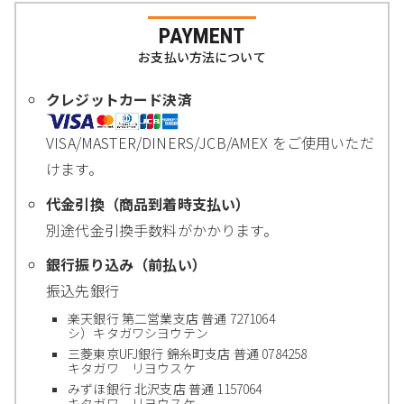
PAYMENT
お支払い方法について
クレジットカード決済
VISA/MASTER/DINERS/JCB/AMEX をご使用いただ
けます。
代金引換（商品到着時支払い）
別途代金引換手数料がかかります。
銀行振り込み（前払い）
振込先銀行
楽天銀行 第二営業支店 普通 7271064
シ）キタガワシヨウテン
三菱東京UFJ銀行 錦糸町支店 普通 0784258
キタガワ リヨウスケ
みずほ銀行 北沢支店 普通 1157064
キタガワ リヨウスケ