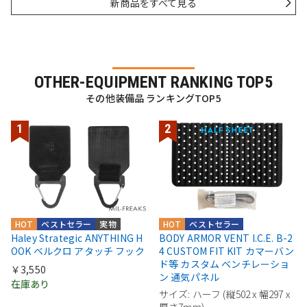
新商品をすべて見る
OTHER-EQUIPMENT RANKING TOP5
その他装備品 ランキングTOP5
HOT
ベストセラー
実物
HOT
ベストセラー
Haley Strategic ANYTHING H
BODY ARMOR VENT I.C.E. B-2
OOK ベルクロ アタッチ フック
4 CUSTOM FIT KIT カマーバン
ド等 カスタム ベンチレーショ
￥3,550
ン 通気パネル
在庫あり
サイズ: ハーフ (縦502 x 幅297 x
厚さ7mm)