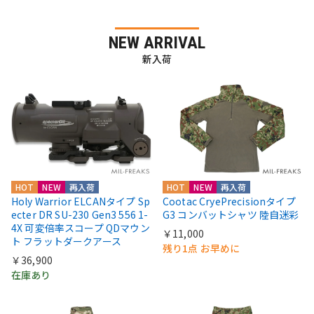
NEW ARRIVAL
新入荷
HOT
NEW
再入荷
HOT
NEW
再入荷
Holy Warrior ELCANタイプ Sp
Cootac CryePrecisionタイプ
ecter DR SU-230 Gen3 556 1-
G3 コンバットシャツ 陸自迷彩
4X 可変倍率スコープ QDマウン
￥11,000
ト フラットダークアース
残り1点 お早めに
￥36,900
在庫あり