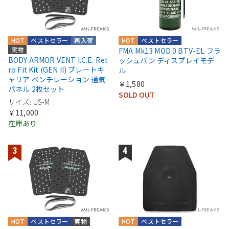
HOT
ベストセラー
再入荷
HOT
ベストセラー
実物
FMA Mk13 MOD 0 BTV-EL フラ
BODY ARMOR VENT I.C.E. Ret
ッシュバン ディスプレイモデ
ro Fit Kit (GEN II) プレートキ
ル
ャリア ベンチレーション 通気
￥1,580
パネル 2枚セット
SOLD OUT
サイズ: US-M
￥11,000
在庫あり
HOT
ベストセラー
実物
HOT
ベストセラー