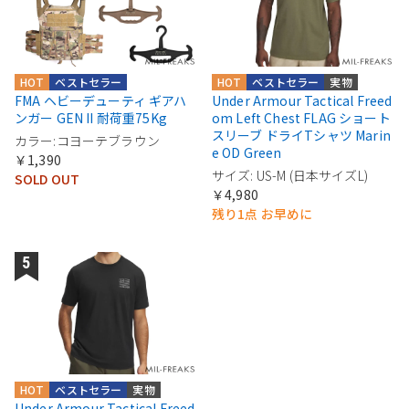
HOT
ベストセラー
HOT
ベストセラー
実物
FMA ヘビーデューティ ギアハ
Under Armour Tactical Freed
ンガー GEN II 耐荷重75Kg
om Left Chest FLAG ショート
スリーブ ドライTシャツ Marin
カラー:コヨーテブラウン
e OD Green
￥1,390
サイズ: US-M (日本サイズL)
SOLD OUT
￥4,980
残り1点 お早めに
HOT
ベストセラー
実物
Under Armour Tactical Freed