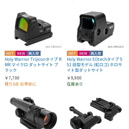
HOT
NEW
再入荷
HOT
NEW
再入荷
Holy Warrior Trijiconタイプ R
Holy Warrior EOtechタイプ 5
MR マイクロ ダットサイト ブ
51 旧型モデル (虹ロゴ) ホロサ
ラック
イト型ダットサイト
￥7,700
￥9,900
残り3点 お早めに
在庫あり