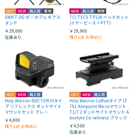
HOT
NEW
再入荷
実物
NEW
再入荷
実物
SWIFT OG ポータブル ギアス
TCI TECS TP120 ヘッドセット
タンド
(イヤーピース + PTT)
￥29,000
￥29,900
在庫あり
残り1点 お早めに
HOT
NEW
再入荷
HOT
NEW
再入荷
Holy Warrior DOCTER IIIタイ
Holy Warrior LaRueタイプ LT
プ リフレックス ダットサイト
751 Aimpoint Microマウント
マウントセット グレー
T1/T2 ダットサイトマウント A
bsolute Co-witness ブラック
￥4,800
￥4,500
残り1点 お早めに
在庫あり