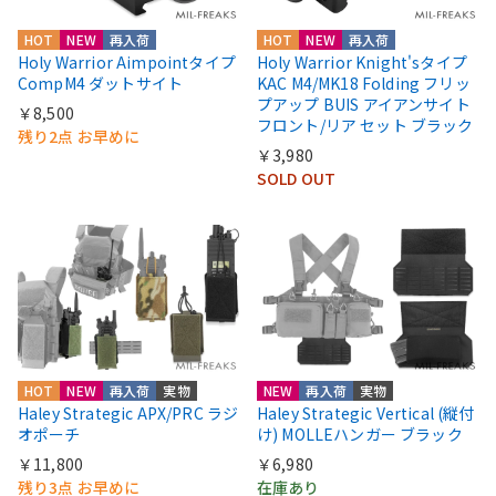
HOT
NEW
再入荷
HOT
NEW
再入荷
Holy Warrior Aimpointタイプ
Holy Warrior Knight'sタイプ
CompM4 ダットサイト
KAC M4/MK18 Folding フリッ
プアップ BUIS アイアンサイト
￥8,500
フロント/リア セット ブラック
残り2点 お早めに
￥3,980
SOLD OUT
HOT
NEW
再入荷
実物
NEW
再入荷
実物
Haley Strategic APX/PRC ラジ
Haley Strategic Vertical (縦付
オポーチ
け) MOLLEハンガー ブラック
￥11,800
￥6,980
残り3点 お早めに
在庫あり