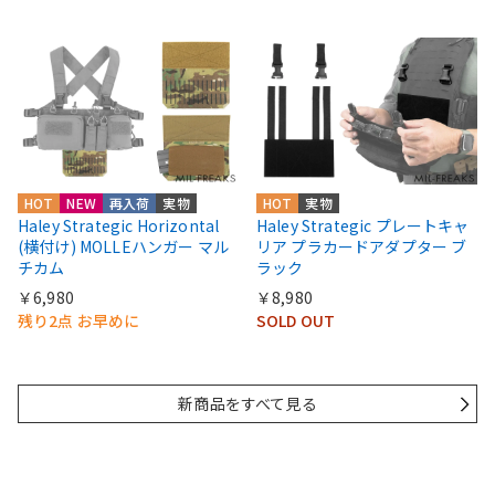
HOT
NEW
再入荷
実物
HOT
実物
Haley Strategic Horizontal
Haley Strategic プレートキャ
(横付け) MOLLEハンガー マル
リア プラカードアダプター ブ
チカム
ラック
￥6,980
￥8,980
残り2点 お早めに
SOLD OUT
新商品をすべて見る