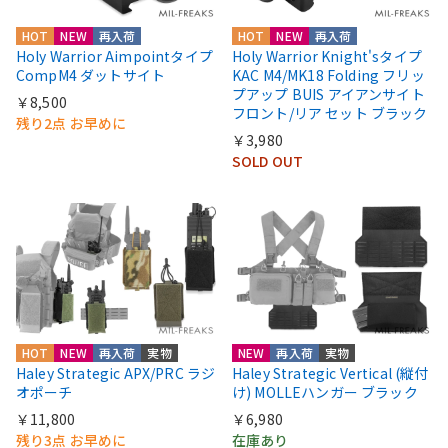
HOT
NEW
再入荷
HOT
NEW
再入荷
Holy Warrior Aimpointタイプ
Holy Warrior Knight'sタイプ
CompM4 ダットサイト
KAC M4/MK18 Folding フリッ
プアップ BUIS アイアンサイト
￥8,500
フロント/リア セット ブラック
残り2点 お早めに
￥3,980
SOLD OUT
HOT
NEW
再入荷
実物
NEW
再入荷
実物
Haley Strategic APX/PRC ラジ
Haley Strategic Vertical (縦付
オポーチ
け) MOLLEハンガー ブラック
￥11,800
￥6,980
残り3点 お早めに
在庫あり