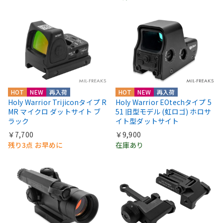
HOT
NEW
再入荷
HOT
NEW
再入荷
Holy Warrior Trijiconタイプ R
Holy Warrior EOtechタイプ 5
MR マイクロ ダットサイト ブ
51 旧型モデル (虹ロゴ) ホロサ
ラック
イト型ダットサイト
￥7,700
￥9,900
残り3点 お早めに
在庫あり