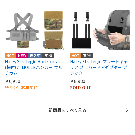
HOT
NEW
再入荷
実物
HOT
実物
Haley Strategic Horizontal
Haley Strategic プレートキャ
(横付け) MOLLEハンガー マル
リア プラカードアダプター ブ
チカム
ラック
￥6,980
￥8,980
残り2点 お早めに
SOLD OUT
新商品をすべて見る