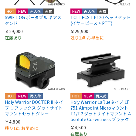
HOT
NEW
再入荷
実物
NEW
再入荷
実物
SWIFT OG ポータブル ギアス
TCI TECS TP120 ヘッドセット
タンド
(イヤーピース + PTT)
￥29,000
￥29,900
在庫あり
残り1点 お早めに
HOT
NEW
再入荷
HOT
NEW
再入荷
Holy Warrior DOCTER IIIタイ
Holy Warrior LaRueタイプ LT
プ リフレックス ダットサイト
751 Aimpoint Microマウント
マウントセット グレー
T1/T2 ダットサイトマウント A
bsolute Co-witness ブラック
￥4,800
￥4,500
残り1点 お早めに
在庫あり