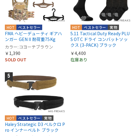
HOT
ベストセラー
HOT
ベストセラー
実物
FMA ヘビーデューティ ギアハ
5.11 Tactical Duty Ready PLU
ンガー GEN II 耐荷重75Kg
S OTC ドライ コンバットソッ
クス (3-PACK) ブラック
カラー:コヨーテブラウン
￥1,390
￥4,400
SOLD OUT
在庫あり
HOT
ベストセラー
実物
Haley Strategic D3 ベルクロ P
ro インナーベルト ブラック