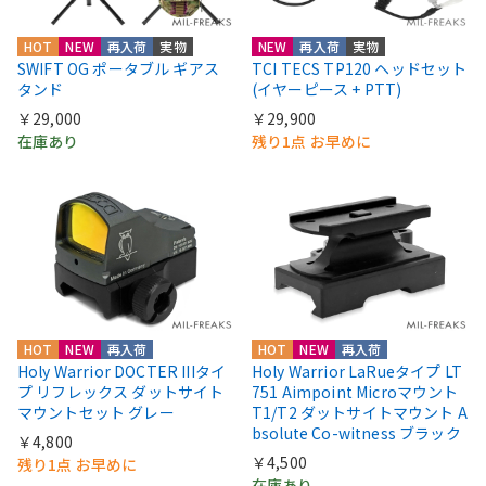
HOT
NEW
再入荷
実物
NEW
再入荷
実物
SWIFT OG ポータブル ギアス
TCI TECS TP120 ヘッドセット
タンド
(イヤーピース + PTT)
￥29,000
￥29,900
在庫あり
残り1点 お早めに
HOT
NEW
再入荷
HOT
NEW
再入荷
Holy Warrior DOCTER IIIタイ
Holy Warrior LaRueタイプ LT
プ リフレックス ダットサイト
751 Aimpoint Microマウント
マウントセット グレー
T1/T2 ダットサイトマウント A
bsolute Co-witness ブラック
￥4,800
￥4,500
残り1点 お早めに
在庫あり