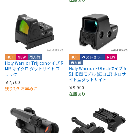
HOT
NEW
再入荷
HOT
ベストセラー
NEW
再入荷
Holy Warrior Trijiconタイプ R
Holy Warrior EOtechタイプ 5
MR マイクロ ダットサイト ブ
51 旧型モデル (虹ロゴ) ホロサ
ラック
イト型ダットサイト
￥7,700
￥9,900
残り2点 お早めに
在庫あり