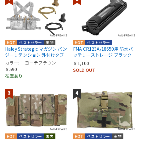
HOT
ベストセラー
実物
HOT
ベストセラー
Haley Strategic マガジン バン
FMA CR123A/18650用 防水バ
ジーリテンション 外付けタブ
ッテリーストレージ ブラック
カラー: コヨーテブラウン
￥1,100
￥590
SOLD OUT
在庫あり
HOT
ベストセラー
国内
HOT
ベストセラー
実物