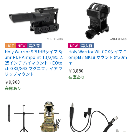
HOT
NEW
再入荷
NEW
再入荷
Holy Warrior SPUHRタイプ Sp
Holy Warrior WILCOXタイプ C
uhr RDF Aimpoint T1/2/M5 2.
ompM2 MK18 マウント 経30m
25インチ ハイマウント + EOte
m
ch G33/G43 マグニファイア フ
￥3,880
リップマウント
在庫あり
￥9,900
在庫あり