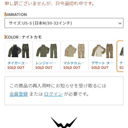
申し訳ございませんが、只今品切れ中です。
VARIATION
サイズ:US-S (日本M/30-32インチ)
COLOR : ナイトカモ
タイガーストライプ
レンジャーグリーン
マルチカムアリッド
デザート タイガーストライプ
ナイ
SOLD OUT
SOLD OUT
SOLD OUT
SOLD OUT
SOL
この商品の再入荷時にお知らせを受け取るには
会員登録
または
ログイン
が必要です。