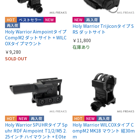
HOT
ベストセラー
NEW
NEW
再入荷
再入荷
Holy Warrior Trijiconタイプ S
Holy Warrior Aimpointタイプ
RS ダットサイト
CompM2 ダットサイト + WILC
￥11,800
OXタイプマウント
在庫あり
￥9,280
SOLD OUT
HOT
NEW
再入荷
HOT
NEW
再入荷
Holy Warrior SPUHRタイプ Sp
Holy Warrior WILCOXタイプ C
uhr RDF Aimpoint T1/2/M5 2.
ompM2 MK18 マウント 経30m
25インチ ハイマウント + EOte
m