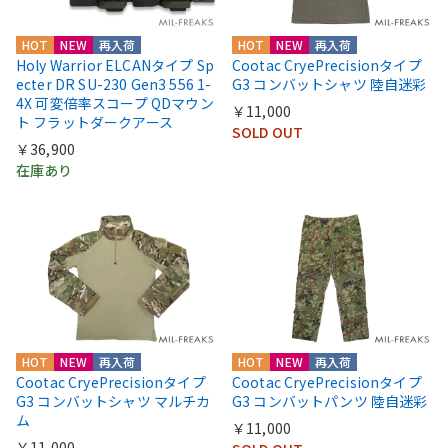
HOT
NEW
再入荷
HOT
NEW
再入荷
Holy Warrior ELCANタイプ Sp
Cootac CryePrecisionタイプ
ecter DR SU-230 Gen3 556 1-
G3 コンバットシャツ 陸自迷彩
4X 可変倍率スコープ QDマウン
￥11,000
ト フラットダークアース
SOLD OUT
￥36,900
在庫あり
HOT
NEW
再入荷
HOT
NEW
再入荷
Cootac CryePrecisionタイプ
Cootac CryePrecisionタイプ
G3 コンバットシャツ マルチカ
G3 コンバットパンツ 陸自迷彩
ム
￥11,000
￥11,000