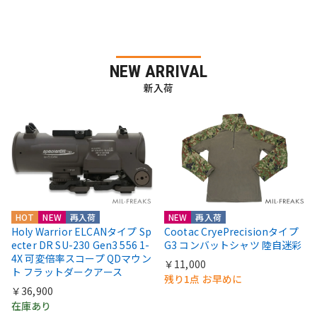
NEW ARRIVAL
新入荷
HOT
NEW
再入荷
NEW
再入荷
Holy Warrior ELCANタイプ Sp
Cootac CryePrecisionタイプ
ecter DR SU-230 Gen3 556 1-
G3 コンバットシャツ 陸自迷彩
4X 可変倍率スコープ QDマウン
￥11,000
ト フラットダークアース
残り1点 お早めに
￥36,900
在庫あり