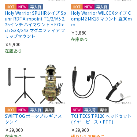
HOT
NEW
再入荷
HOT
NEW
再入荷
Holy Warrior SPUHRタイプ Sp
Holy Warrior WILCOXタイプ C
uhr RDF Aimpoint T1/2/M5 2.
ompM2 MK18 マウント 経30m
25インチ ハイマウント + EOte
m
ch G33/G43 マグニファイア フ
￥3,880
リップマウント
在庫あり
￥9,900
在庫あり
HOT
NEW
再入荷
実物
NEW
再入荷
実物
SWIFT OG ポータブル ギアス
TCI TECS TP120 ヘッドセット
タンド
(イヤーピース + PTT)
￥29,000
￥29,900
在庫あり
残り1点 お早めに