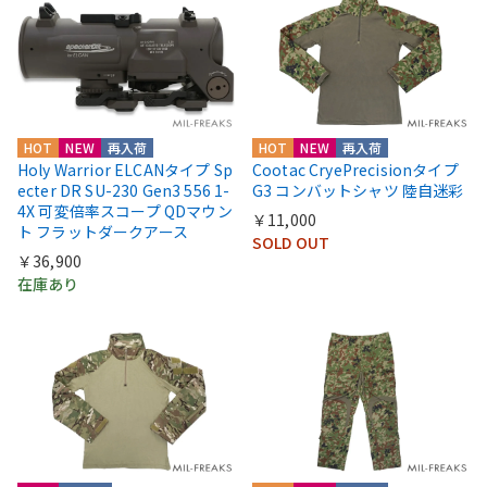
HOT
NEW
再入荷
HOT
NEW
再入荷
Holy Warrior ELCANタイプ Sp
Cootac CryePrecisionタイプ
ecter DR SU-230 Gen3 556 1-
G3 コンバットシャツ 陸自迷彩
4X 可変倍率スコープ QDマウン
￥11,000
ト フラットダークアース
SOLD OUT
￥36,900
在庫あり