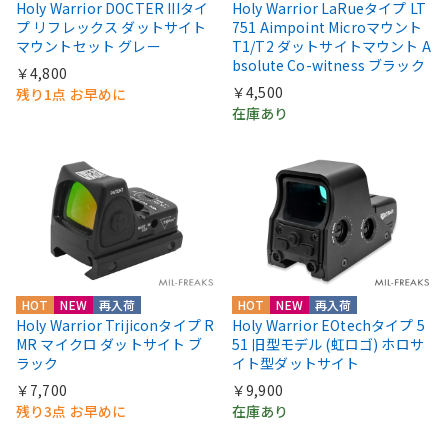
Holy Warrior DOCTER IIIタイ
Holy Warrior LaRueタイプ LT
プ リフレックス ダットサイト
751 Aimpoint Microマウント
マウントセット グレー
T1/T2 ダットサイトマウント A
bsolute Co-witness ブラック
￥4,800
￥4,500
残り1点 お早めに
在庫あり
HOT
NEW
再入荷
HOT
NEW
再入荷
Holy Warrior Trijiconタイプ R
Holy Warrior EOtechタイプ 5
MR マイクロ ダットサイト ブ
51 旧型モデル (虹ロゴ) ホロサ
ラック
イト型ダットサイト
￥7,700
￥9,900
残り3点 お早めに
在庫あり