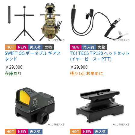
HOT
NEW
再入荷
実物
NEW
再入荷
実物
SWIFT OG ポータブル ギアス
TCI TECS TP120 ヘッドセット
タンド
(イヤーピース + PTT)
￥29,000
￥29,900
在庫あり
残り1点 お早めに
HOT
NEW
再入荷
HOT
NEW
再入荷