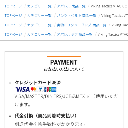
TOPページ
カテゴリー一覧
アパレル 商品一覧
Viking Tactics V
TOPページ
カテゴリー一覧
パンツ・ベルト 商品一覧
Viking Tact
TOPページ
カテゴリー一覧
実物ミリタリーグッズ 商品一覧
Viking 
TOPページ
カテゴリー一覧
アパレルギア 商品一覧
Viking Tactic
PAYMENT
お支払い方法について
クレジットカード決済
VISA/MASTER/DINERS/JCB/AMEX をご使用いただ
けます。
代金引換（商品到着時支払い）
別途代金引換手数料がかかります。