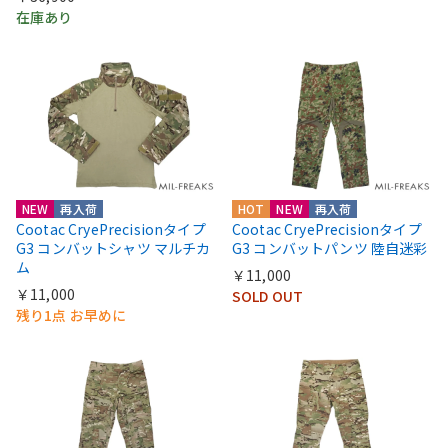
在庫あり
NEW
再入荷
HOT
NEW
再入荷
Cootac CryePrecisionタイプ
Cootac CryePrecisionタイプ
G3 コンバットシャツ マルチカ
G3 コンバットパンツ 陸自迷彩
ム
￥11,000
￥11,000
SOLD OUT
残り1点 お早めに