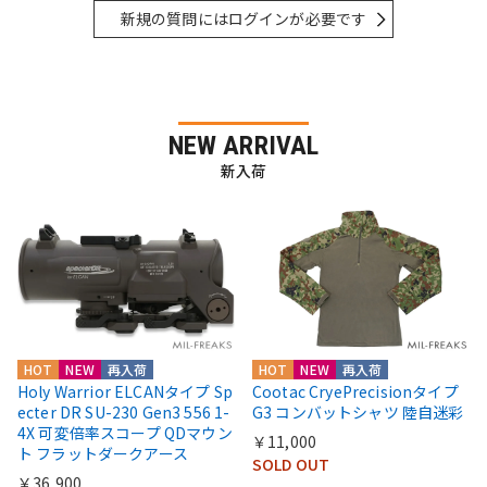
新規の質問にはログインが必要です
NEW ARRIVAL
新入荷
HOT
NEW
再入荷
HOT
NEW
再入荷
Holy Warrior ELCANタイプ Sp
Cootac CryePrecisionタイプ
ecter DR SU-230 Gen3 556 1-
G3 コンバットシャツ 陸自迷彩
4X 可変倍率スコープ QDマウン
￥11,000
ト フラットダークアース
SOLD OUT
￥36,900