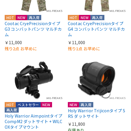
HOT
NEW
再入荷
HOT
NEW
再入荷
Cootac CryePrecisionタイプ
Cootac CryePrecisionタイプ
G3 コンバットパンツ マルチカ
G4 コンバットパンツ マルチカ
ム
ム
￥11,000
￥11,000
残り2点 お早めに
残り1点 お早めに
HOT
ベストセラー
NEW
NEW
再入荷
再入荷
Holy Warrior Trijiconタイプ S
Holy Warrior Aimpointタイプ
RS ダットサイト
CompM2 ダットサイト + WILC
￥11,800
OXタイプマウント
在庫あり