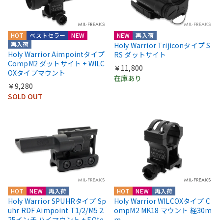
HOT
ベストセラー
NEW
NEW
再入荷
再入荷
Holy Warrior Trijiconタイプ S
Holy Warrior Aimpointタイプ
RS ダットサイト
CompM2 ダットサイト + WILC
￥11,800
OXタイプマウント
在庫あり
￥9,280
SOLD OUT
HOT
NEW
再入荷
HOT
NEW
再入荷
Holy Warrior SPUHRタイプ Sp
Holy Warrior WILCOXタイプ C
uhr RDF Aimpoint T1/2/M5 2.
ompM2 MK18 マウント 経30m
25インチ ハイマウント + EOte
m