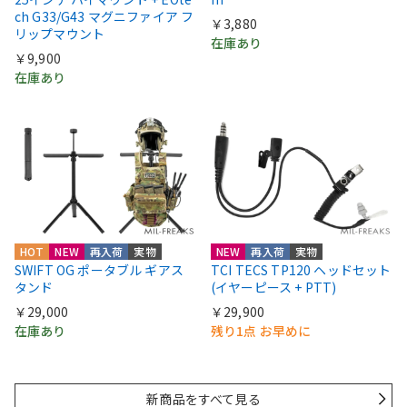
ch G33/G43 マグニファイア フ
￥3,880
リップマウント
在庫あり
￥9,900
在庫あり
HOT
NEW
再入荷
実物
NEW
再入荷
実物
SWIFT OG ポータブル ギアス
TCI TECS TP120 ヘッドセット
タンド
(イヤーピース + PTT)
￥29,000
￥29,900
在庫あり
残り1点 お早めに
新商品をすべて見る