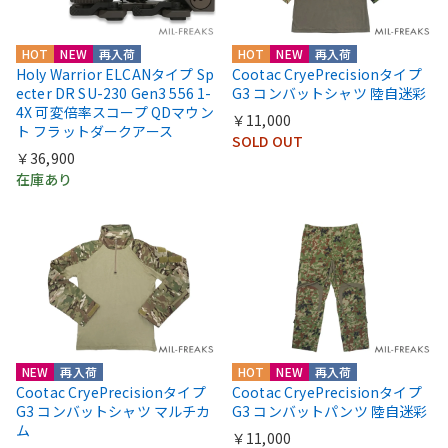
HOT
NEW
再入荷
HOT
NEW
再入荷
Holy Warrior ELCANタイプ Sp
Cootac CryePrecisionタイプ
ecter DR SU-230 Gen3 556 1-
G3 コンバットシャツ 陸自迷彩
4X 可変倍率スコープ QDマウン
￥11,000
ト フラットダークアース
SOLD OUT
￥36,900
在庫あり
NEW
再入荷
HOT
NEW
再入荷
Cootac CryePrecisionタイプ
Cootac CryePrecisionタイプ
G3 コンバットシャツ マルチカ
G3 コンバットパンツ 陸自迷彩
ム
￥11,000