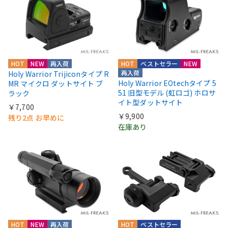
HOT
NEW
再入荷
HOT
ベストセラー
NEW
再入荷
Holy Warrior Trijiconタイプ R
Holy Warrior EOtechタイプ 5
MR マイクロ ダットサイト ブ
51 旧型モデル (虹ロゴ) ホロサ
ラック
イト型ダットサイト
￥7,700
￥9,900
残り2点 お早めに
在庫あり
HOT
NEW
再入荷
HOT
ベストセラー