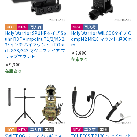
HOT
NEW
再入荷
NEW
再入荷
Holy Warrior SPUHRタイプ Sp
Holy Warrior WILCOXタイプ C
uhr RDF Aimpoint T1/2/M5 2.
ompM2 MK18 マウント 経30m
25インチ ハイマウント + EOte
m
ch G33/G43 マグニファイア フ
￥3,880
リップマウント
在庫あり
￥9,900
在庫あり
HOT
NEW
再入荷
実物
NEW
再入荷
実物
SWIFT OG ポータブル ギアス
TCI TECS TP120 ヘッドセット