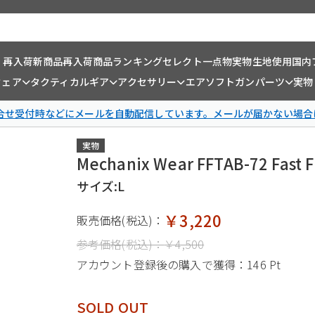
・再入荷
新商品
再入荷商品
ランキング
セレクト一点物
実物生地使用
国内
ウェア
タクティカルギア
アクセサリー
エアソフトガンパーツ
実物
問合せ受付時などにメールを自動配信しています。メールが届かない場合
実物
Mechanix Wear FFTAB-72 
サイズ:L
￥3,220
販売価格(税込)：
参考価格(税込)：
￥4,500
アカウント登録後の購入で獲得：
146 Pt
SOLD OUT