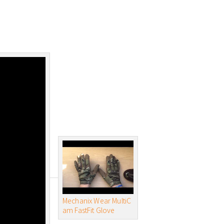
Mechanix Wear MultiC
am FastFit Glove