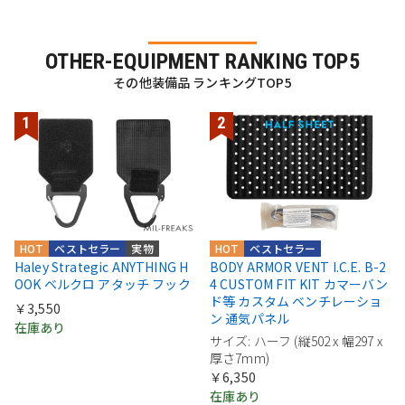
OTHER-EQUIPMENT RANKING TOP5
その他装備品 ランキングTOP5
HOT
ベストセラー
実物
HOT
ベストセラー
Haley Strategic ANYTHING H
BODY ARMOR VENT I.C.E. B-2
OOK ベルクロ アタッチ フック
4 CUSTOM FIT KIT カマーバン
ド等 カスタム ベンチレーショ
￥3,550
ン 通気パネル
在庫あり
サイズ: ハーフ (縦502 x 幅297 x
厚さ7mm)
￥6,350
在庫あり