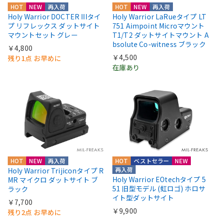
HOT
NEW
再入荷
HOT
NEW
再入荷
Holy Warrior DOCTER IIIタイ
Holy Warrior LaRueタイプ LT
プ リフレックス ダットサイト
751 Aimpoint Microマウント
マウントセット グレー
T1/T2 ダットサイトマウント A
bsolute Co-witness ブラック
￥4,800
￥4,500
残り1点 お早めに
在庫あり
HOT
NEW
再入荷
HOT
ベストセラー
NEW
再入荷
Holy Warrior Trijiconタイプ R
Holy Warrior EOtechタイプ 5
MR マイクロ ダットサイト ブ
51 旧型モデル (虹ロゴ) ホロサ
ラック
イト型ダットサイト
￥7,700
￥9,900
残り2点 お早めに