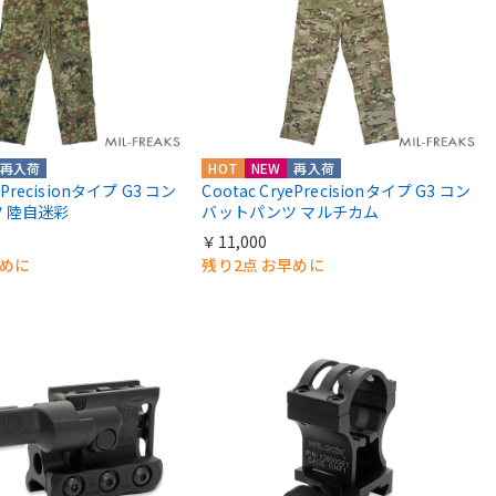
再入荷
HOT
NEW
再入荷
yePrecisionタイプ G3 コン
Cootac CryePrecisionタイプ G3 コン
 陸自迷彩
バットパンツ マルチカム
￥11,000
早めに
残り2点 お早めに