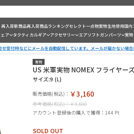
・再入荷
新商品
再入荷商品
ランキング
セレクト一点物
実物生地使用
国内
ウェア
タクティカルギア
アクセサリー
エアソフトガンパーツ
実物
問合せ受付時などにメールを自動配信しています。メールが届かない場合
実物
US 米軍実物 NOMEX フライヤ
サイズ:9 (L)
￥3,160
販売価格(税込)：
参考価格(税込)：
￥3,600
アカウント登録後の購入で獲得：
144 Pt
SOLD OUT