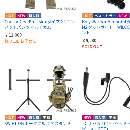
HOT
NEW
再入荷
HOT
ベストセラー
NEW
Cootac CryePrecisionタイプ G4 コン
Holy Warrior Aimpoi
バットパンツ マルチカム
M2 ダットサイト + WIL
ント
￥11,000
￥9,280
残り1点 お早めに
SOLD OUT
HOT
NEW
再入荷
実物
NEW
再入荷
実物
SWIFT OG ポータブル ギアスタンド
TCI TECS TP120 ヘッ
ピース + PTT)