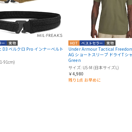
ラー
実物
HOT
ベストセラー
実物
egic D3 ベルクロ Pro インナーベルト
Under Armour Tactical Freedom
AG ショートスリーブ ドライTシャツ 
Green
1-91cm)
サイズ: US-M (日本サイズL)
￥4,980
残り1点 お早めに