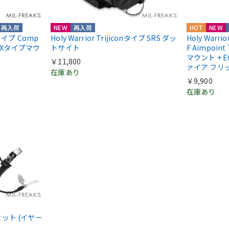
再入荷
NEW
再入荷
HOT
NEW
ntタイプ Comp
Holy Warrior Trijiconタイプ SRS ダッ
Holy Warri
COXタイプマウ
トサイト
F Aimpoint
マウント + E
￥11,800
ァイア フリ
在庫あり
￥9,900
在庫あり
ドセット (イヤー