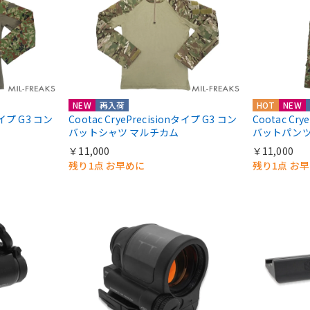
NEW
再入荷
HOT
NEW
nタイプ G3 コン
Cootac CryePrecisionタイプ G3 コン
Cootac Cr
バットシャツ マルチカム
バットパンツ
￥11,000
￥11,000
残り1点 お早めに
残り1点 お