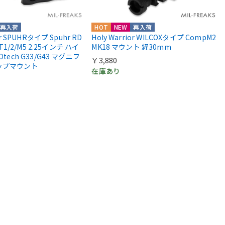
再入荷
HOT
NEW
再入荷
or SPUHRタイプ Spuhr RD
Holy Warrior WILCOXタイプ CompM2
 T1/2/M5 2.25インチ ハイ
MK18 マウント 経30mm
Otech G33/G43 マグニフ
￥3,880
ップマウント
在庫あり