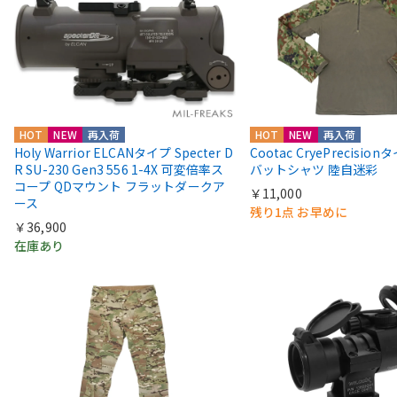
HOT
NEW
再入荷
HOT
NEW
再入荷
Holy Warrior ELCANタイプ Specter D
Cootac CryePrecisio
R SU-230 Gen3 556 1-4X 可変倍率ス
バットシャツ 陸自迷彩
コープ QDマウント フラットダークア
￥11,000
ース
残り1点 お早めに
￥36,900
在庫あり