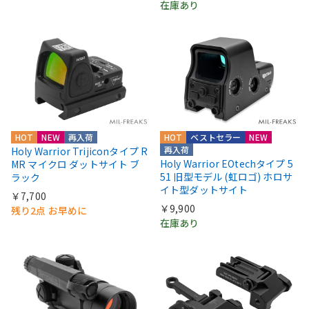
在庫あり
HOT
NEW
再入荷
HOT
ベストセラー
NEW
再入荷
Holy Warrior Trijiconタイプ R
Holy Warrior EOtechタイプ 5
MR マイクロ ダットサイト ブ
51 旧型モデル (虹ロゴ) ホロサ
ラック
イト型ダットサイト
￥7,700
￥9,900
残り2点 お早めに
在庫あり