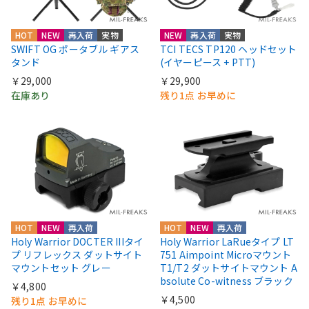
HOT
NEW
再入荷
実物
NEW
再入荷
実物
SWIFT OG ポータブル ギアス
TCI TECS TP120 ヘッドセット
タンド
(イヤーピース + PTT)
￥29,000
￥29,900
在庫あり
残り1点 お早めに
HOT
NEW
再入荷
HOT
NEW
再入荷
Holy Warrior DOCTER IIIタイ
Holy Warrior LaRueタイプ LT
プ リフレックス ダットサイト
751 Aimpoint Microマウント
マウントセット グレー
T1/T2 ダットサイトマウント A
bsolute Co-witness ブラック
￥4,800
￥4,500
残り1点 お早めに