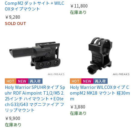
CompM2 ダットサイト + WILC
￥11,800
OXタイプマウント
在庫あり
￥9,280
SOLD OUT
HOT
NEW
再入荷
HOT
NEW
再入荷
Holy Warrior SPUHRタイプ Sp
Holy Warrior WILCOXタイプ C
uhr RDF Aimpoint T1/2/M5 2.
ompM2 MK18 マウント 経30m
25インチ ハイマウント + EOte
m
ch G33/G43 マグニファイア フ
￥3,880
リップマウント
在庫あり
￥9,900
在庫あり