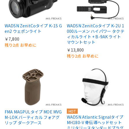
WADSN ZenitCoタイプ K-1S G
WADSN ZenitCoタイプ K-2U 1
en2 ウェポンライト
000ルーメン ハイパワー タクテ
ィカルライト + B-9AK ライト
￥7,800
マウントセット
残り2点 お早めに
￥13,800
残り2点 お早めに
HOT
FMA MAGPULタイプ MOE MVG
WADSN Atlantic Signalタイプ
M-LOK バーティカル フォアグ
MH180-V 骨伝導ヘッドセット
リップ ダークアース
ミリタリースタンダードプラグ