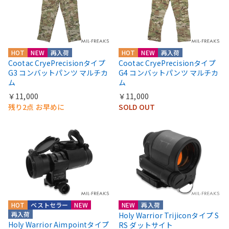
HOT
NEW
再入荷
HOT
NEW
再入荷
Cootac CryePrecisionタイプ
Cootac CryePrecisionタイプ
G3 コンバットパンツ マルチカ
G4 コンバットパンツ マルチカ
ム
ム
￥11,000
￥11,000
残り2点 お早めに
SOLD OUT
HOT
ベストセラー
NEW
NEW
再入荷
再入荷
Holy Warrior Trijiconタイプ S
Holy Warrior Aimpointタイプ
RS ダットサイト