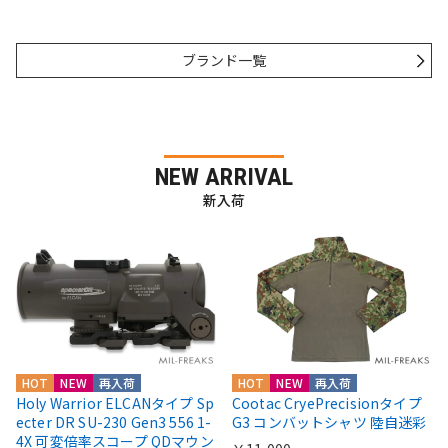
ブランド一覧
NEW ARRIVAL
新入荷
HOT
NEW
再入荷
HOT
NEW
再入荷
Holy Warrior ELCANタイプ Sp
Cootac CryePrecisionタイプ
ecter DR SU-230 Gen3 556 1-
G3 コンバットシャツ 陸自迷彩
4X 可変倍率スコープ QDマウン