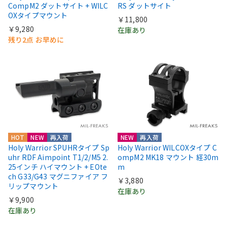
CompM2 ダットサイト + WILC
RS ダットサイト
OXタイプマウント
￥11,800
￥9,280
在庫あり
残り2点 お早めに
HOT
NEW
再入荷
NEW
再入荷
Holy Warrior SPUHRタイプ Sp
Holy Warrior WILCOXタイプ C
uhr RDF Aimpoint T1/2/M5 2.
ompM2 MK18 マウント 経30m
25インチ ハイマウント + EOte
m
ch G33/G43 マグニファイア フ
￥3,880
リップマウント
在庫あり
￥9,900
在庫あり