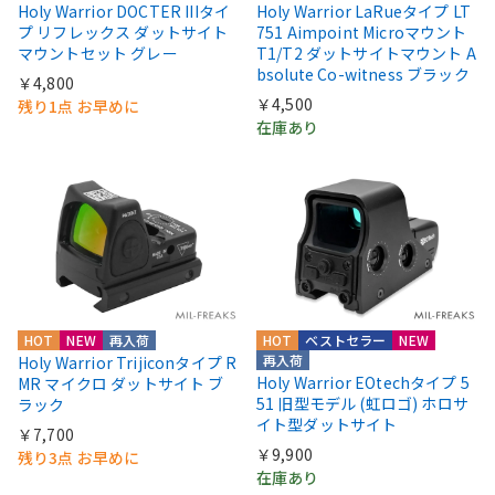
Holy Warrior DOCTER IIIタイ
Holy Warrior LaRueタイプ LT
プ リフレックス ダットサイト
751 Aimpoint Microマウント
マウントセット グレー
T1/T2 ダットサイトマウント A
bsolute Co-witness ブラック
￥4,800
￥4,500
残り1点 お早めに
在庫あり
HOT
NEW
再入荷
HOT
ベストセラー
NEW
再入荷
Holy Warrior Trijiconタイプ R
Holy Warrior EOtechタイプ 5
MR マイクロ ダットサイト ブ
51 旧型モデル (虹ロゴ) ホロサ
ラック
イト型ダットサイト
￥7,700
￥9,900
残り3点 お早めに
在庫あり