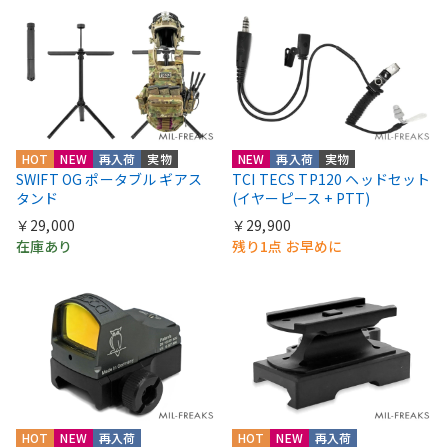
HOT
NEW
再入荷
実物
NEW
再入荷
実物
SWIFT OG ポータブル ギアス
TCI TECS TP120 ヘッドセット
タンド
(イヤーピース + PTT)
￥29,000
￥29,900
在庫あり
残り1点 お早めに
HOT
NEW
再入荷
HOT
NEW
再入荷