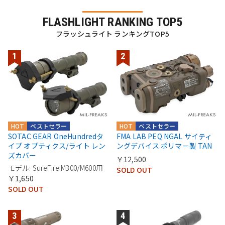
FLASHLIGHT RANKING TOP5
フラッシュライト ランキングTOP5
HOT
ベストセラー
HOT
ベストセラー
SOTAC GEAR OneHundredタ
FMA LAB PEQ NGAL サイティ
イプ オプティクス/ライト レン
ングデバイス ポリマー製 TAN
ズカバー
￥12,500
モデル: SureFire M300/M600用
SOLD OUT
￥1,650
SOLD OUT