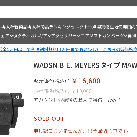
・再入荷
新商品
再入荷商品
ランキング
セレクト一点物
実物生地使用
国内
ウェア
タクティカルギア
アクセサリー
エアソフトガンパーツ
実物
金1万円以上で全国送料無料! 1万円まであと少し? こちらの低価格
WADSN B.E. MEYERSタイプ 
￥16,600
販売価格(税込)：
参考価格(税込)：
￥19,000
アカウント登録後の購入で獲得：
755 Pt
SOLD OUT
申し訳ございませんが、只今品切れ中です。