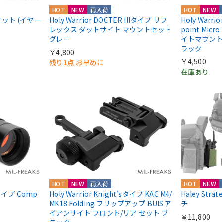
HOT
NEW
再入荷
HOT
NEW
ドセット (イヤー
Holy Warrior DOCTER IIIタイプ リフ
Holy Warri
レックス ダットサイト マウントセット
point Mic
グレー
イトマウント Ab
ラック
￥4,800
￥4,500
残り1点 お早めに
在庫あり
HOT
NEW
再入荷
HOT
NEW
ntタイプ Comp
Holy Warrior Knight'sタイプ KAC M4/
Haley Str
MK18 Folding フリップアップ BUIS ア
チ
イアンサイト フロント/リア セット ブ
￥11,800
ラック