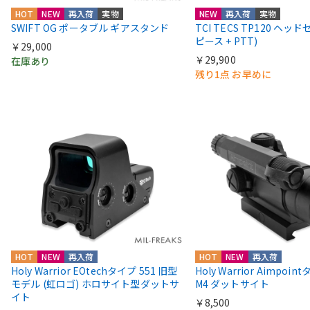
HOT
NEW
再入荷
実物
NEW
再入荷
実物
SWIFT OG ポータブル ギアスタンド
TCI TECS TP120 ヘッ
ピース + PTT)
￥29,000
￥29,900
在庫あり
残り1点 お早めに
HOT
NEW
再入荷
HOT
NEW
再入荷
Holy Warrior EOtechタイプ 551 旧型
Holy Warrior Aimpoi
モデル (虹ロゴ) ホロサイト型ダットサ
M4 ダットサイト
イト
￥8,500