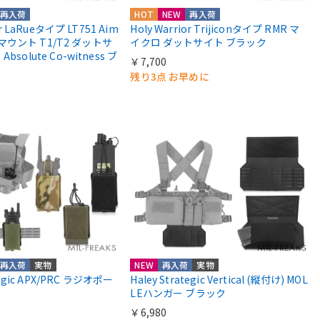
再入荷
HOT
NEW
再入荷
or LaRueタイプ LT751 Aim
Holy Warrior Trijiconタイプ RMR マ
roマウント T1/T2 ダットサ
イクロ ダットサイト ブラック
solute Co-witness ブ
￥7,700
残り3点 お早めに
再入荷
実物
NEW
再入荷
実物
ategic APX/PRC ラジオポー
Haley Strategic Vertical (縦付け) MOL
LEハンガー ブラック
￥6,980