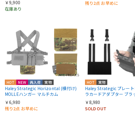
￥9,900
残り2点 お早めに
在庫あり
HOT
NEW
再入荷
実物
HOT
実物
Haley Strategic Horizontal (横付け)
Haley Strategic プレ
MOLLEハンガー マルチカム
ラカードアダプター ブラ
￥6,980
￥8,980
残り2点 お早めに
SOLD OUT