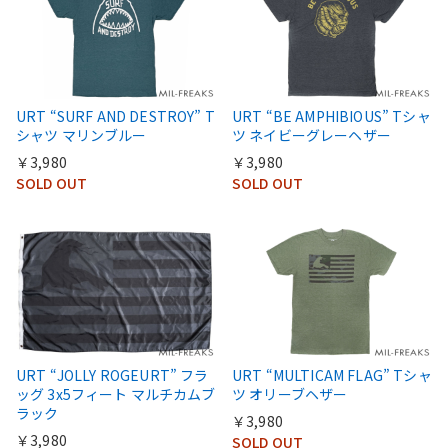
URT “SURF AND DESTROY” T
URT “BE AMPHIBIOUS” Tシャ
シャツ マリンブルー
ツ ネイビーグレーヘザー
￥3,980
￥3,980
SOLD OUT
SOLD OUT
URT “JOLLY ROGEURT” フラ
URT “MULTICAM FLAG” Tシャ
ッグ 3x5フィート マルチカムブ
ツ オリーブヘザー
ラック
￥3,980
￥3,980
SOLD OUT