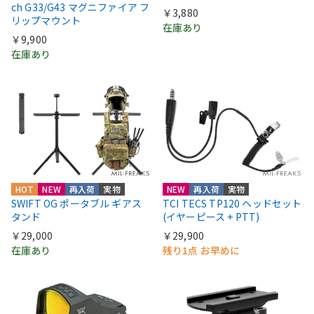
ch G33/G43 マグニファイア フ
￥3,880
リップマウント
在庫あり
￥9,900
在庫あり
HOT
NEW
再入荷
実物
NEW
再入荷
実物
SWIFT OG ポータブル ギアス
TCI TECS TP120 ヘッドセット
タンド
(イヤーピース + PTT)
￥29,000
￥29,900
在庫あり
残り1点 お早めに