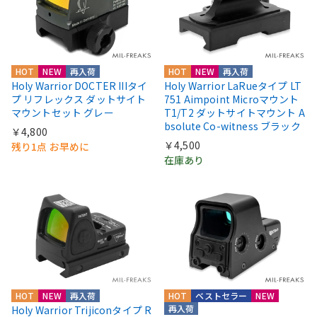
HOT
NEW
再入荷
HOT
NEW
再入荷
Holy Warrior DOCTER IIIタイ
Holy Warrior LaRueタイプ LT
プ リフレックス ダットサイト
751 Aimpoint Microマウント
マウントセット グレー
T1/T2 ダットサイトマウント A
bsolute Co-witness ブラック
￥4,800
￥4,500
残り1点 お早めに
在庫あり
HOT
NEW
再入荷
HOT
ベストセラー
NEW
再入荷
Holy Warrior Trijiconタイプ R