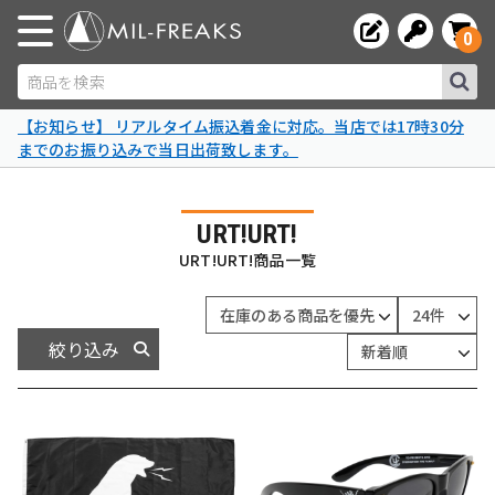
0
商品を検索
【お知らせ】 リアルタイム振込着金に対応。当店では17時30分
までのお振り込みで当日出荷致します。
URT!URT!
URT!URT!商品一覧
絞り込み