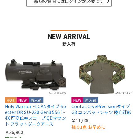
新規の質問にはログインが必要です
NEW ARRIVAL
新入荷
HOT
NEW
再入荷
NEW
再入荷
Holy Warrior ELCANタイプ Sp
Cootac CryePrecisionタイプ
ecter DR SU-230 Gen3 556 1-
G3 コンバットシャツ 陸自迷彩
4X 可変倍率スコープ QDマウン
￥11,000
ト フラットダークアース
残り1点 お早めに
￥36,900