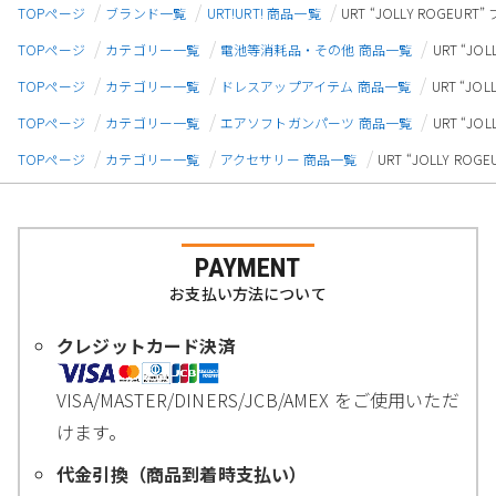
TOPページ
ブランド一覧
URT!URT! 商品一覧
URT “JOLLY ROGEUR
TOPページ
カテゴリー一覧
電池等消耗品・その他 商品一覧
URT “JO
TOPページ
カテゴリー一覧
ドレスアップアイテム 商品一覧
URT “JO
TOPページ
カテゴリー一覧
エアソフトガンパーツ 商品一覧
URT “JO
TOPページ
カテゴリー一覧
アクセサリー 商品一覧
URT “JOLLY RO
PAYMENT
お支払い方法について
クレジットカード決済
VISA/MASTER/DINERS/JCB/AMEX をご使用いただ
けます。
代金引換（商品到着時支払い）