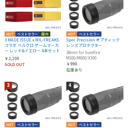
HOT
ベストセラー
国内
HOT
ベストセラー
3 MADE ISSUE x MIL-FREAKS
Spec Precision オプティック
コラボ ベルクロ ゲームマーカ
レンズプロテクター
ー レッド&イエロー 4本セット
26mm for SureFire
M300/M600/X300
￥2,200
￥990
SOLD OUT
在庫あり
HOT
ベストセラー
HOT
ベストセラー