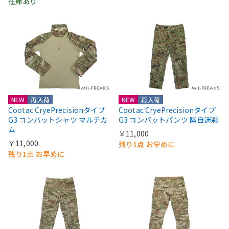
在庫あり
NEW
再入荷
NEW
再入荷
Cootac CryePrecisionタイプ
Cootac CryePrecisionタイプ
G3 コンバットシャツ マルチカ
G3 コンバットパンツ 陸自迷彩
ム
￥11,000
￥11,000
残り1点 お早めに
残り1点 お早めに