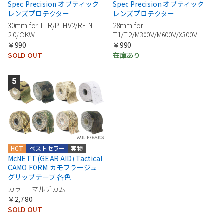
Spec Precision オプティック
Spec Precision オプティック
レンズプロテクター
レンズプロテクター
30mm for TLR/PLHV2/REIN
28mm for
2.0/OKW
T1/T2/M300V/M600V/X300V
￥990
￥990
SOLD OUT
在庫あり
HOT
ベストセラー
実物
McNETT (GEAR AID) Tactical
CAMO FORM カモフラージュ
グリップテープ 各色
カラー: マルチカム
￥2,780
SOLD OUT