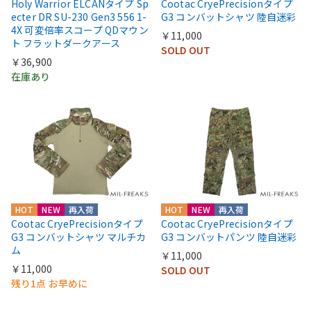
Holy Warrior ELCANタイプ Sp
Cootac CryePrecisionタイプ
ecter DR SU-230 Gen3 556 1-
G3 コンバットシャツ 陸自迷彩
4X 可変倍率スコープ QDマウン
￥11,000
ト フラットダークアース
SOLD OUT
￥36,900
在庫あり
HOT
NEW
再入荷
HOT
NEW
再入荷
Cootac CryePrecisionタイプ
Cootac CryePrecisionタイプ
G3 コンバットシャツ マルチカ
G3 コンバットパンツ 陸自迷彩
ム
￥11,000
￥11,000
SOLD OUT
残り1点 お早めに