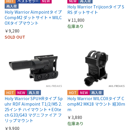
HOT
ベストセラー
NEW
NEW
再入荷
再入荷
Holy Warrior Trijiconタイプ S
Holy Warrior Aimpointタイプ
RS ダットサイト
CompM2 ダットサイト + WILC
￥11,800
OXタイプマウント
在庫あり
￥9,280
SOLD OUT
HOT
NEW
再入荷
HOT
NEW
再入荷
Holy Warrior SPUHRタイプ Sp
Holy Warrior WILCOXタイプ C
uhr RDF Aimpoint T1/2/M5 2.
ompM2 MK18 マウント 経30m
25インチ ハイマウント + EOte
m
ch G33/G43 マグニファイア フ
￥3,880
リップマウント
在庫あり
￥9,900