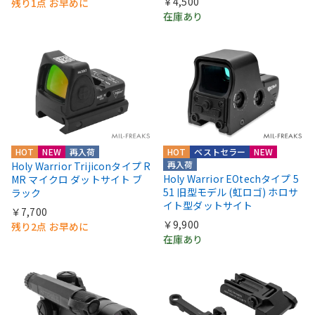
￥4,500
残り1点 お早めに
在庫あり
HOT
NEW
再入荷
HOT
ベストセラー
NEW
再入荷
Holy Warrior Trijiconタイプ R
Holy Warrior EOtechタイプ 5
MR マイクロ ダットサイト ブ
51 旧型モデル (虹ロゴ) ホロサ
ラック
イト型ダットサイト
￥7,700
￥9,900
残り2点 お早めに
在庫あり