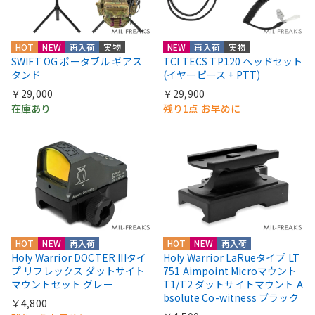
HOT
NEW
再入荷
実物
NEW
再入荷
実物
SWIFT OG ポータブル ギアス
TCI TECS TP120 ヘッドセット
タンド
(イヤーピース + PTT)
￥29,000
￥29,900
在庫あり
残り1点 お早めに
HOT
NEW
再入荷
HOT
NEW
再入荷
Holy Warrior DOCTER IIIタイ
Holy Warrior LaRueタイプ LT
プ リフレックス ダットサイト
751 Aimpoint Microマウント
マウントセット グレー
T1/T2 ダットサイトマウント A
bsolute Co-witness ブラック
￥4,800