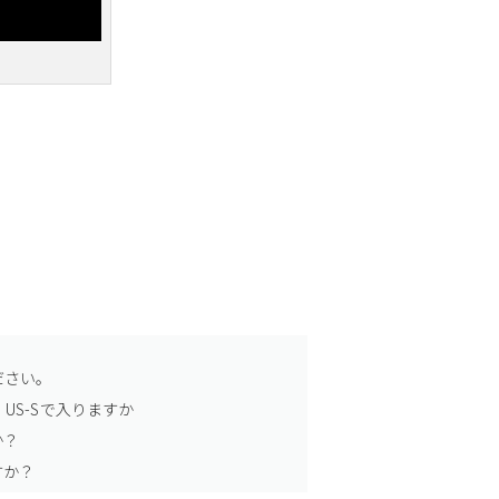
ださい。
US-Sで入りますか
か？
すか？