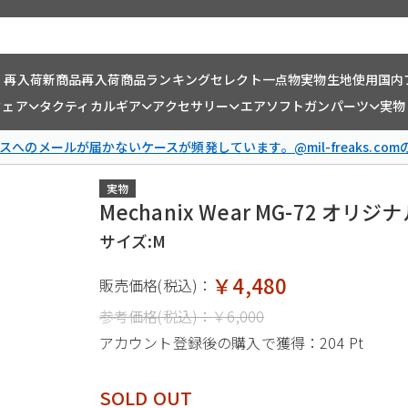
・再入荷
新商品
再入荷商品
ランキング
セレクト一点物
実物生地使用
国内
ウェア
タクティカルギア
アクセサリー
エアソフトガンパーツ
実物
スへのメールが届かないケースが頻発しています。@mil-freaks.c
実物
Mechanix Wear MG-72 オ
サイズ:M
￥4,480
販売価格(税込)：
参考価格(税込)：
￥6,000
アカウント登録後の購入で獲得：
204 Pt
SOLD OUT