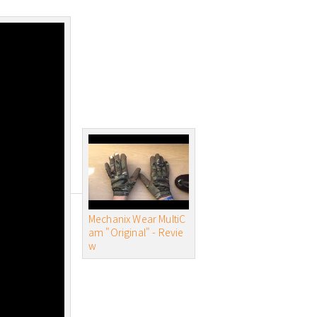
Mechanix Wear MultiC
am "Original" - Revie
w