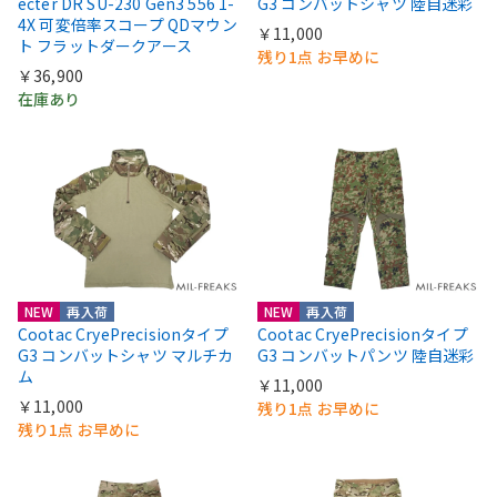
ecter DR SU-230 Gen3 556 1-
G3 コンバットシャツ 陸自迷彩
4X 可変倍率スコープ QDマウン
￥11,000
ト フラットダークアース
残り1点 お早めに
￥36,900
在庫あり
NEW
再入荷
NEW
再入荷
Cootac CryePrecisionタイプ
Cootac CryePrecisionタイプ
G3 コンバットシャツ マルチカ
G3 コンバットパンツ 陸自迷彩
ム
￥11,000
￥11,000
残り1点 お早めに
残り1点 お早めに