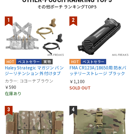
その他ポーチ ランキングTOP5
HOT
ベストセラー
実物
HOT
ベストセラー
Haley Strategic マガジン バン
FMA CR123A/18650用 防水バ
ジーリテンション 外付けタブ
ッテリーストレージ ブラック
カラー: コヨーテブラウン
￥1,100
￥590
SOLD OUT
在庫あり