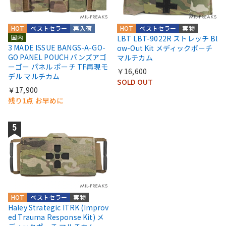
HOT
ベストセラー
再入荷
HOT
ベストセラー
実物
国内
LBT LBT-9022R ストレッチ Bl
3 MADE ISSUE BANGS-A-GO-
ow-Out Kit メディックポーチ
GO PANEL POUCH バンズアゴ
マルチカム
ーゴー パネル ポーチ TF再現モ
￥16,600
デル マルチカム
SOLD OUT
￥17,900
残り1点 お早めに
HOT
ベストセラー
実物
Haley Strategic ITRK (Improv
ed Trauma Response Kit) メ