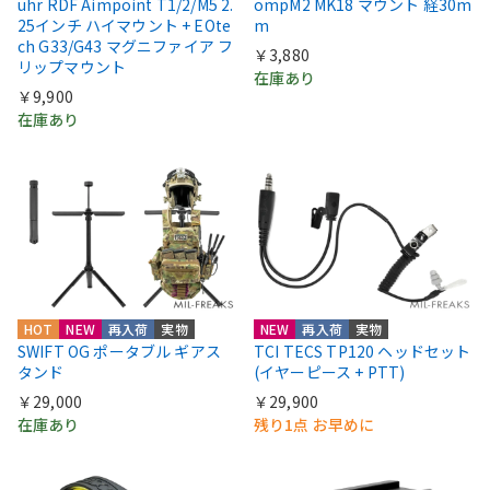
uhr RDF Aimpoint T1/2/M5 2.
ompM2 MK18 マウント 経30m
25インチ ハイマウント + EOte
m
ch G33/G43 マグニファイア フ
￥3,880
リップマウント
在庫あり
￥9,900
在庫あり
HOT
NEW
再入荷
実物
NEW
再入荷
実物
SWIFT OG ポータブル ギアス
TCI TECS TP120 ヘッドセット
タンド
(イヤーピース + PTT)
￥29,000
￥29,900
在庫あり
残り1点 お早めに