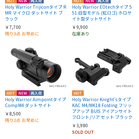
HOT
NEW
再入荷
HOT
NEW
再入荷
Holy Warrior Trijiconタイプ R
Holy Warrior EOtechタイプ 5
MR マイクロ ダットサイト ブ
51 旧型モデル (虹ロゴ) ホロサ
ラック
イト型ダットサイト
￥7,700
￥9,900
残り3点 お早めに
在庫あり
HOT
NEW
再入荷
HOT
Holy Warrior Aimpointタイプ
Holy Warrior Knight'sタイプ
CompM4 ダットサイト
KAC M4/MK18 Folding フリッ
プアップ BUIS アイアンサイト
￥8,500
フロント/リア セット ブラック
残り2点 お早めに
￥3,980
SOLD OUT