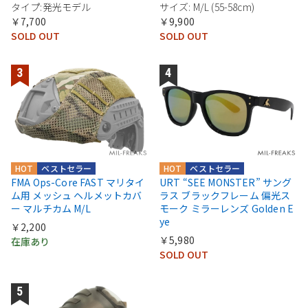
タイプ:発光モデル
サイズ: M/L (55-58cm)
￥7,700
￥9,900
SOLD OUT
SOLD OUT
HOT
ベストセラー
HOT
ベストセラー
FMA Ops-Core FAST マリタイ
URT “SEE MONSTER” サング
ム用 メッシュ ヘルメットカバ
ラス ブラックフレーム 偏光ス
ー マルチカム M/L
モーク ミラーレンズ Golden E
ye
￥2,200
￥5,980
在庫あり
SOLD OUT