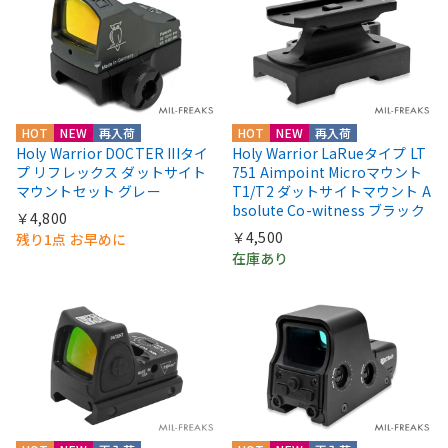
HOT
NEW
再入荷
HOT
NEW
再入荷
Holy Warrior DOCTER IIIタイ
Holy Warrior LaRueタイプ LT
プ リフレックス ダットサイト
751 Aimpoint Microマウント
マウントセット グレー
T1/T2 ダットサイトマウント A
bsolute Co-witness ブラック
￥4,800
￥4,500
残り1点 お早めに
在庫あり