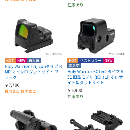
在庫あり
HOT
NEW
再入荷
HOT
ベストセラー
NEW
再入荷
Holy Warrior Trijiconタイプ R
Holy Warrior EOtechタイプ 5
MR マイクロ ダットサイト ブ
51 旧型モデル (虹ロゴ) ホロサ
ラック
イト型ダットサイト
￥7,700
￥9,900
残り2点 お早めに
在庫あり