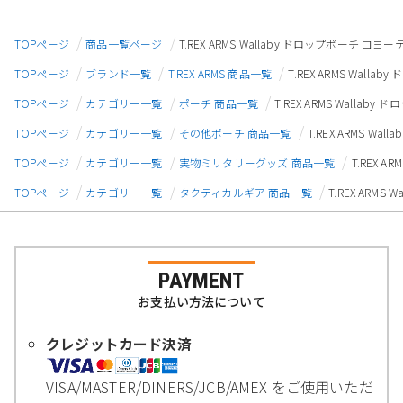
TOPページ
商品一覧ページ
T.REX ARMS Wallaby ドロップポーチ コヨ
TOPページ
ブランド一覧
T.REX ARMS 商品一覧
T.REX ARMS Wal
TOPページ
カテゴリー一覧
ポーチ 商品一覧
T.REX ARMS Walla
TOPページ
カテゴリー一覧
その他ポーチ 商品一覧
T.REX ARMS W
TOPページ
カテゴリー一覧
実物ミリタリーグッズ 商品一覧
T.REX 
TOPページ
カテゴリー一覧
タクティカルギア 商品一覧
T.REX ARM
PAYMENT
お支払い方法について
クレジットカード決済
VISA/MASTER/DINERS/JCB/AMEX をご使用いただ