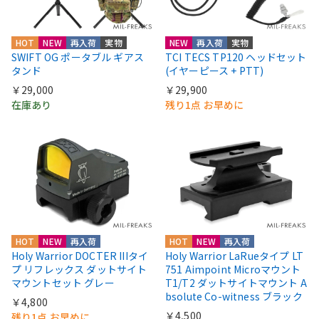
HOT
NEW
再入荷
実物
NEW
再入荷
実物
SWIFT OG ポータブル ギアス
TCI TECS TP120 ヘッドセット
タンド
(イヤーピース + PTT)
￥29,000
￥29,900
在庫あり
残り1点 お早めに
HOT
NEW
再入荷
HOT
NEW
再入荷
Holy Warrior DOCTER IIIタイ
Holy Warrior LaRueタイプ LT
プ リフレックス ダットサイト
751 Aimpoint Microマウント
マウントセット グレー
T1/T2 ダットサイトマウント A
bsolute Co-witness ブラック
￥4,800
￥4,500
残り1点 お早めに