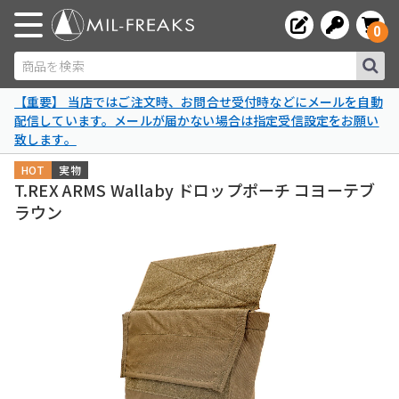
0
商品を検索
【重要】 当店ではご注文時、お問合せ受付時などにメールを自動
配信しています。メールが届かない場合は指定受信設定をお願い
致します。
HOT
実物
T.REX ARMS Wallaby ドロップポーチ コヨーテブ
ラウン