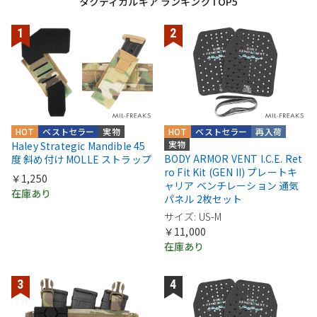
タクティカルギア ランキングTOP5
HOT
ベストセラー
実物
HOT
ベストセラー
再入荷
実物
Haley Strategic Mandible 45
BODY ARMOR VENT I.C.E. Ret
度 斜め付け MOLLE ストラップ
ro Fit Kit (GEN II) プレートキ
￥1,250
ャリア ベンチレーション 通気
在庫あり
パネル 2枚セット
サイズ: US-M
￥11,000
在庫あり