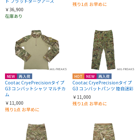
ト フラットダークアース
残り1点 お早めに
￥36,900
在庫あり
NEW
再入荷
HOT
NEW
再入荷
Cootac CryePrecisionタイプ
Cootac CryePrecisionタイプ
G3 コンバットシャツ マルチカ
G3 コンバットパンツ 陸自迷彩
ム
￥11,000
￥11,000
残り1点 お早めに
残り1点 お早めに