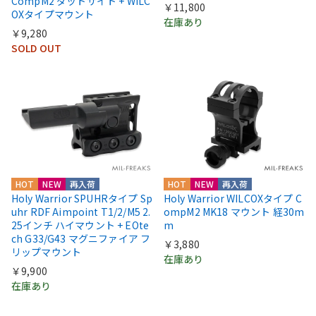
CompM2 ダットサイト + WILC
￥11,800
OXタイプマウント
在庫あり
￥9,280
SOLD OUT
HOT
NEW
再入荷
HOT
NEW
再入荷
Holy Warrior SPUHRタイプ Sp
Holy Warrior WILCOXタイプ C
uhr RDF Aimpoint T1/2/M5 2.
ompM2 MK18 マウント 経30m
25インチ ハイマウント + EOte
m
ch G33/G43 マグニファイア フ
￥3,880
リップマウント
在庫あり
￥9,900
在庫あり