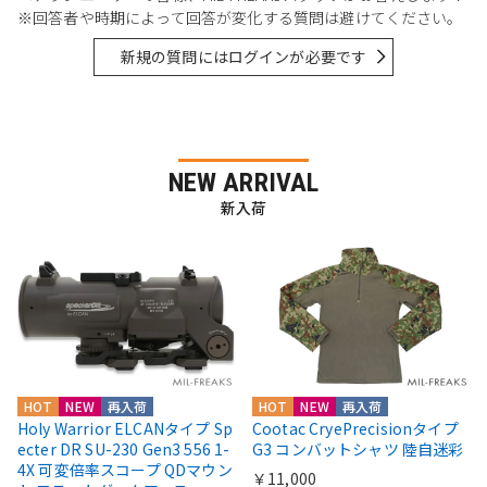
※回答者や時期によって回答が変化する質問は避けてください。
新規の質問にはログインが必要です
NEW ARRIVAL
新入荷
HOT
NEW
再入荷
HOT
NEW
再入荷
Holy Warrior ELCANタイプ Sp
Cootac CryePrecisionタイプ
ecter DR SU-230 Gen3 556 1-
G3 コンバットシャツ 陸自迷彩
4X 可変倍率スコープ QDマウン
￥11,000