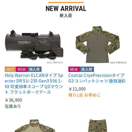
NEW ARRIVAL
新入荷
HOT
NEW
再入荷
NEW
再入荷
Holy Warrior ELCANタイプ Sp
Cootac CryePrecisionタイプ
ecter DR SU-230 Gen3 556 1-
G3 コンバットシャツ 陸自迷彩
4X 可変倍率スコープ QDマウン
￥11,000
ト フラットダークアース
残り1点 お早めに
￥36,900
在庫あり