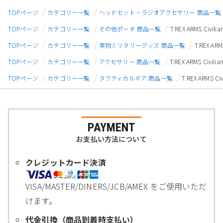
TOPページ
カテゴリー一覧
ヘッドセット・ラジオアクセサリー 商品一覧
TOPページ
カテゴリー一覧
その他ポーチ 商品一覧
T.REX ARMS Ci
TOPページ
カテゴリー一覧
実物ミリタリーグッズ 商品一覧
T.REX A
TOPページ
カテゴリー一覧
アクセサリー 商品一覧
T.REX ARMS Ci
TOPページ
カテゴリー一覧
タクティカルギア 商品一覧
T.REX ARMS
PAYMENT
お支払い方法について
クレジットカード決済
VISA/MASTER/DINERS/JCB/AMEX をご使用いただ
けます。
代金引換（商品到着時支払い）