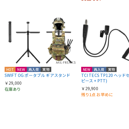
HOT
NEW
再入荷
実物
NEW
再入荷
実物
SWIFT OG ポータブル ギアスタンド
TCI TECS TP120 ヘッ
ピース + PTT)
￥29,000
￥29,900
在庫あり
残り1点 お早めに