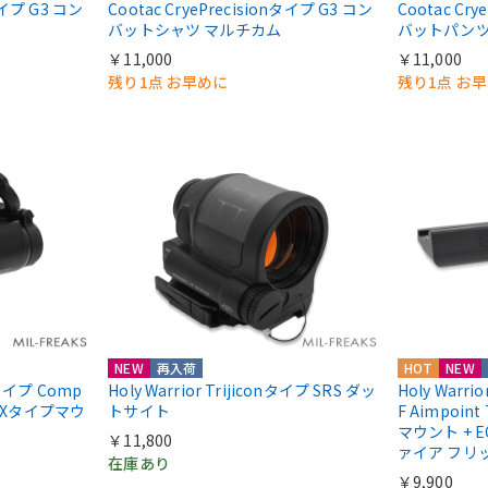
nタイプ G3 コン
Cootac CryePrecisionタイプ G3 コン
Cootac Cr
バットシャツ マルチカム
バットパンツ
￥11,000
￥11,000
残り1点 お早めに
残り1点 お
NEW
再入荷
HOT
NEW
ntタイプ Comp
Holy Warrior Trijiconタイプ SRS ダッ
Holy Warri
COXタイプマウ
トサイト
F Aimpoint
マウント + E
￥11,800
ァイア フリ
在庫あり
￥9,900