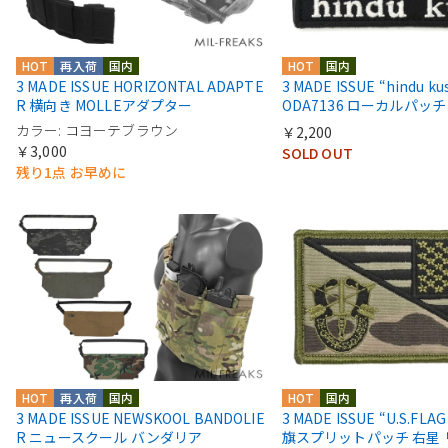
HOT
再入荷
国内
HOT
国内
3 MADE ISSUE HORIZONTAL ADAPTE
3 MADE ISSUE “hindu ku
R 横向き MOLLEアダプター
ODA7136 ローカルパッチ
カラー: コヨーテブラウン
￥2,200
￥3,000
SOLD OUT
残り1点 お早めに
HOT
再入荷
国内
HOT
国内
3 MADE ISSUE NEWSKOOL BANDOLIE
3 MADE ISSUE “U.S.FLA
R ニュースクール バンダリア
旗スプリットパッチ 右星 