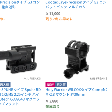
yePrecisionタイプ G3 コン
Cootac CryePrecisionタイプ G3 コン
 陸自迷彩
バットパンツ マルチカム
￥11,000
早めに
残り2点 お早めに
再入荷
NEW
再入荷
or SPUHRタイプ Spuhr RD
Holy Warrior WILCOXタイプ CompM2
 T1/2/M5 2.25インチ ハイ
MK18 マウント 経30mm
Otech G33/G43 マグニフ
￥3,880
ップマウント
在庫あり