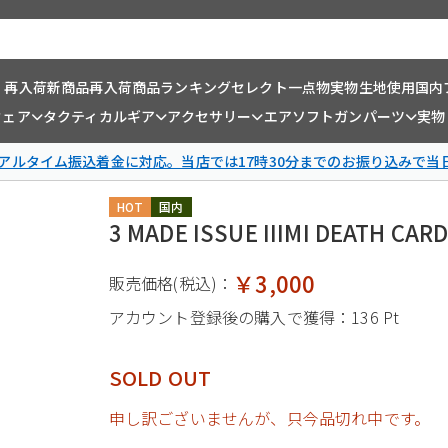
・再入荷
新商品
再入荷商品
ランキング
セレクト一点物
実物生地使用
国内
ウェア
タクティカルギア
アクセサリー
エアソフトガンパーツ
実物
リアルタイム振込着金に対応。当店では17時30分までのお振り込みで当
HOT
国内
3 MADE ISSUE IIIMI DEATH 
￥3,000
販売価格(税込)：
アカウント登録後の購入で獲得：
136 Pt
SOLD OUT
申し訳ございませんが、只今品切れ中です。