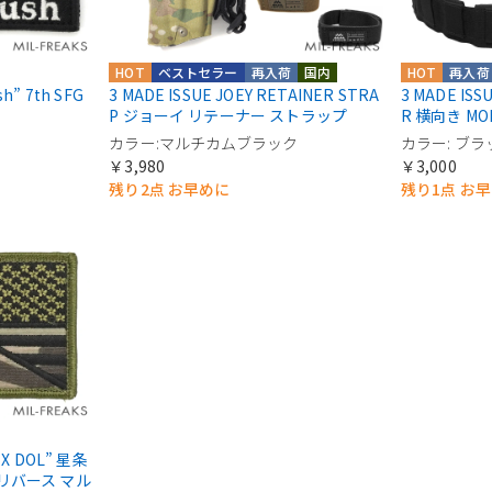
HOT
ベストセラー
再入荷
国内
HOT
再入荷
sh” 7th SFG
3 MADE ISSUE JOEY RETAINER STRA
3 MADE ISS
P ジョーイ リテーナー ストラップ
R 横向き M
カラー:マルチカムブラック
カラー: ブラ
￥3,980
￥3,000
残り2点 お早めに
残り1点 お
G X DOL” 星条
リバース マル