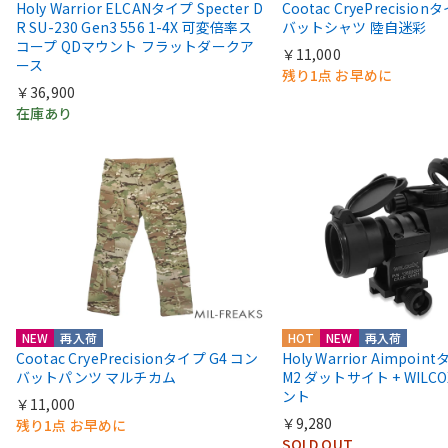
Holy Warrior ELCANタイプ Specter D
Cootac CryePrecisio
R SU-230 Gen3 556 1-4X 可変倍率ス
バットシャツ 陸自迷彩
コープ QDマウント フラットダークア
￥11,000
ース
残り1点 お早めに
￥36,900
在庫あり
NEW
再入荷
HOT
NEW
再入荷
Cootac CryePrecisionタイプ G4 コン
Holy Warrior Aimpoi
バットパンツ マルチカム
M2 ダットサイト + WIL
ント
￥11,000
￥9,280
残り1点 お早めに
SOLD OUT